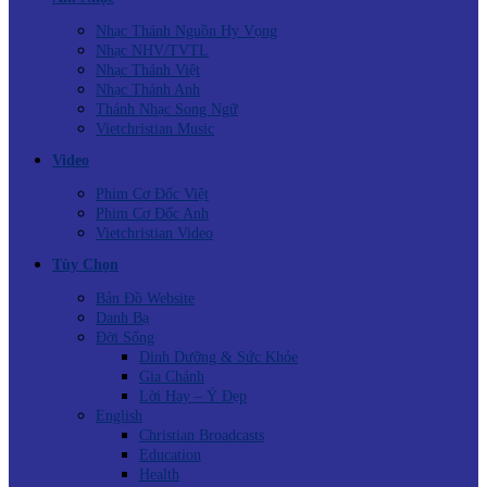
Nhạc Thánh Nguồn Hy Vọng
Nhạc NHV/TVTL
Nhạc Thánh Việt
Nhạc Thánh Anh
Thánh Nhạc Song Ngữ
Vietchristian Music
Video
Phim Cơ Đốc Việt
Phim Cơ Đốc Anh
Vietchristian Video
Tùy Chọn
Bản Đồ Website
Danh Bạ
Đời Sống
Dinh Dưỡng & Sức Khỏe
Gia Chánh
Lời Hay – Ý Đẹp
English
Christian Broadcasts
Education
Health