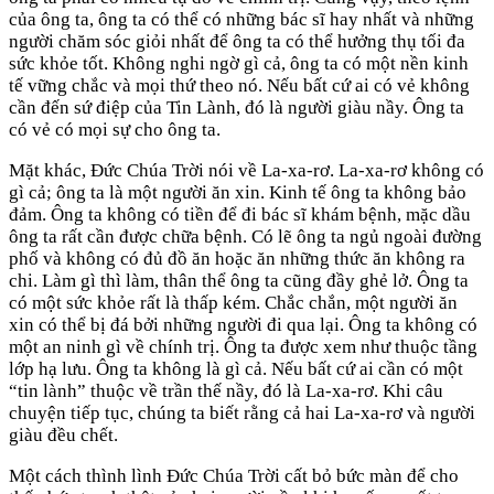
của ông ta, ông ta có thể có những bác sĩ hay nhất và những
người chăm sóc giỏi nhất để ông ta có thể hưởng thụ tối đa
sức khỏe tốt. Không nghi ngờ gì cả, ông ta có một nền kinh
tế vững chắc và mọi thứ theo nó. Nếu bất cứ ai có vẻ không
cần đến sứ điệp của Tin Lành, đó là người giàu nầy. Ông ta
có vẻ có mọi sự cho ông ta.
Mặt khác, Đức Chúa Trời nói về La-xa-rơ. La-xa-rơ không có
gì cả; ông ta là một người ăn xin. Kinh tế ông ta không bảo
đảm. Ông ta không có tiền để đi bác sĩ khám bệnh, mặc dầu
ông ta rất cần được chữa bệnh. Có lẽ ông ta ngủ ngoài đường
phố và không có đủ đồ ăn hoặc ăn những thức ăn không ra
chi. Làm gì thì làm, thân thể ông ta cũng đầy ghẻ lở. Ông ta
có một sức khỏe rất là thấp kém. Chắc chắn, một người ăn
xin có thể bị đá bởi những người đi qua lại. Ông ta không có
một an ninh gì về chính trị. Ông ta được xem như thuộc tầng
lớp hạ lưu. Ông ta không là gì cả. Nếu bất cứ ai cần có một
“tin lành” thuộc về trần thế nầy, đó là La-xa-rơ. Khi câu
chuyện tiếp tục, chúng ta biết rằng cả hai La-xa-rơ và người
giàu đều chết.
Một cách thình lình Đức Chúa Trời cất bỏ bức màn để cho