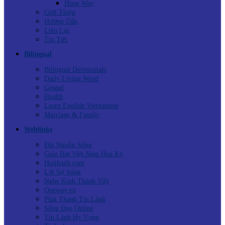
Hope Way
Giới Thiệu
Hướng Dẫn
Liên Lạc
Tin Tức
Bilingual
Bilingual Devotionals
Daily Living Word
Gospel
Health
Learn English Vietnamese
Marriage & Family
Weblinks
Đài Nguồn Sống
Giáo Hạt Việt Nam Hoa Kỳ
Hoithanh.com
Lời Sự Sống
Nghe Kinh Thánh Việt
Oneway.vn
Phát Thanh Tin Lành
Sống Đạo Online
Tin Lành Hy Vọng