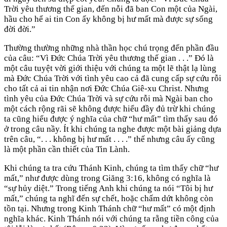
Trời yêu thương thế gian, đến nỗi đã ban Con một của Ngài,
hầu cho hể ai tin Con ấy không bị hư mất mà được sự sống
đời đời.”
Thường thường những nhà thần học chú trọng đến phần đầu
của câu: “Vì Đức Chúa Trời yêu thương thế gian . . .” Đó là
một câu tuyệt vời giới thiệu với chúng ta một lẽ thật lạ lùng
mà Đức Chúa Trời với tình yêu cao cả đã cung cấp sự cứu rỗi
cho tất cả ai tin nhận nơi Đức Chúa Giê-xu Christ. Nhưng
tình yêu của Đức Chúa Trời và sự cứu rỗi mà Ngài ban cho
một cách rộng rãi sẽ không được hiểu đầy đủ trừ khi chúng
ta cũng hiểu được ý nghĩa của chữ “hư mất” tìm thấy sau đó
ở trong câu nầy. Ít khi chúng ta nghe được một bài giảng dựa
trên câu, “. . . không bị hư mất . . . .” thế nhưng câu ấy cũng
là một phần cần thiết của Tin Lành.
Khi chúng ta tra cứu Thánh Kinh, chúng ta tìm thấy chữ “hư
mất,” như được dùng trong Giăng 3:16, không có nghĩa là
“sự hủy diệt.” Trong tiếng Anh khi chúng ta nói “Tôi bị hư
mất,” chúng ta nghĩ đến sự chết, hoặc chấm dứt không còn
tồn tại. Nhưng trong Kinh Thánh chữ “hư mất” có một định
nghĩa khác. Kinh Thánh nói với chúng ta rằng tiền công của