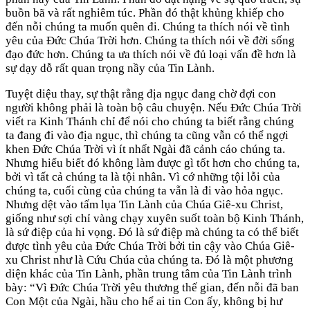
buồn bã và rất nghiêm túc. Phần đó thật khủng khiếp cho
đến nỗi chúng ta muốn quên đi. Chúng ta thích nói về tình
yêu của Đức Chúa Trời hơn. Chúng ta thích nói về đời sống
đạo đức hơn. Chúng ta ưa thích nói về đủ loại vấn đề hơn là
sự dạy dỗ rất quan trọng nầy của Tin Lành.
Tuyệt diệu thay, sự thật rằng địa ngục đang chờ đợi con
người không phải là toàn bộ câu chuyện. Nếu Đức Chúa Trời
viết ra Kinh Thánh chỉ để nói cho chúng ta biết rằng chúng
ta đang đi vào địa ngục, thì chúng ta cũng vẫn có thể ngợi
khen Đức Chúa Trời vì ít nhất Ngài đã cảnh cáo chúng ta.
Nhưng hiểu biết đó không làm được gì tốt hơn cho chúng ta,
bởi vì tất cả chúng ta là tội nhân. Vì cớ những tội lỗi của
chúng ta, cuối cùng của chúng ta vẫn là đi vào hỏa ngục.
Nhưng dệt vào tấm lụa Tin Lành của Chúa Giê-xu Christ,
giống như sợi chỉ vàng chạy xuyên suốt toàn bộ Kinh Thánh,
là sứ điệp của hi vọng. Đó là sứ điệp mà chúng ta có thể biết
được tình yêu của Đức Chúa Trời bởi tin cậy vào Chúa Giê-
xu Christ như là Cứu Chúa của chúng ta. Đó là một phương
diện khác của Tin Lành, phần trung tâm của Tin Lành trình
bày: “Vì Đức Chúa Trời yêu thương thế gian, đến nỗi đã ban
Con Một của Ngài, hầu cho hể ai tin Con ấy, không bị hư