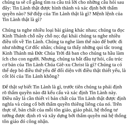
chúng ta sẽ cố gắng tìm ra câu trả lời cho những câu hỏi sau
đây: Tin Lành thật được hình thành và xác định bởi thẩm
quyền nào? Sứ điệp của Tin Lành thật là gì? Mệnh lệnh của
Tin Lành thật là gì?
Chúng ta nghe nhiều loại bài giảng khác nhau; chúng ta đọc
Kinh Thánh chỗ nầy chỗ nọ; đại khái chúng ta nghe nhiều
điều tốt về Tin Lành. Chúng ta nghe làm thế nào để bước đi
như những Cơ đốc nhân; chúng ta thấy những qui tắc trong
Kinh Thánh mà Đức Chúa Trời đã ban cho chúng ta hầu làm
ích cho con người. Nhưng, chúng ta bắt đầu tự hỏi, cấu trúc
cơ bản của Tin Lành Chúa Giê-xu Christ là gì? Chúng ta có
thể dẹp bỏ điều thứ yếu để đối diện với điều thật thiết yếu, là
cốt lõi của Tin Lành không?
Để thật sự biết Tin Lành là gì, trước tiên chúng ta phải định
rõ thẩm quyền nào đã kếu cấu và xác định Tin Lành này.
Điều nầy là cần thiết vì bản chất của Tin Lành thật được định
nghĩa và củng cố bởi thẩm quyền thiêng liêng của nó. Trên
thực tế, bản chất của mỗi tôn giáo, giáo phái, hệ thống tư
tưởng được định rõ và xây dựng bởi thẩm quyền mà hệ thống
tôn giáo đó công nhận.