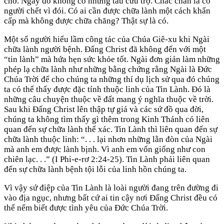
chớ. Ngày đó không có những tàu cứu trợ. Chắc chắn là có
người chết vì đói. Có ai cần được chữa lành một cách khẩn
cấp mà không được chữa chăng? Thật sự là có.
Một số người hiểu lầm công tác của Chúa Giê-xu khi Ngài
chữa lành người bệnh. Đấng Christ đã không đến với một
“tin lành” mà hứa hẹn sức khỏe tốt. Ngài đơn giản làm những
phép lạ chữa lành như những bằng chứng rằng Ngài là Đức
Chúa Trời để cho chúng ta những thí dụ lịch sử qua đó chúng
ta có thể thấy được đặc tính thuộc linh của Tin Lành. Đó là
những câu chuyện thuộc về đất mang ý nghĩa thuộc về trời.
Sau khi Đấng Christ lên thập tự giá và các sứ đồ qua đời,
chúng ta không tìm thấy gì thêm trong Kinh Thánh có liên
quan đến sự chữa lành thể xác. Tin Lành thì liên quan đến sự
chữa lành thuộc linh: “. . . lại nhơn những lằn đòn của Ngài
mà anh em được lành bịnh. Vì anh em vốn giống như con
chiên lạc. . .” (I Phi-e-rơ 2:24-25). Tin Lành phải liên quan
đến sự chữa lành bệnh tội lỗi của linh hồn chúng ta.
Vì vậy sứ điệp của Tin Lành là loài người đang trên đường đi
vào địa ngục, nhưng bất cứ ai tin cậy nơi Đấng Christ đều có
thể nếm biết được tình yêu của Đức Chúa Trời.