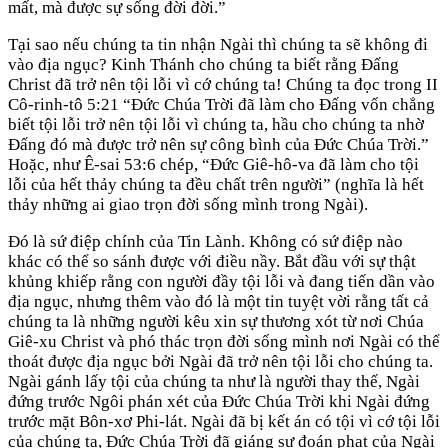
mất, mà được sự sống đời đời.”
Tại sao nếu chúng ta tin nhận Ngài thì chúng ta sẽ không đi
vào địa ngục? Kinh Thánh cho chúng ta biết rằng Đấng
Christ đã trở nên tội lỗi vì cớ chúng ta! Chúng ta đọc trong II
Cô-rinh-tô 5:21 “Đức Chúa Trời đã làm cho Đấng vốn chẳng
biết tội lỗi trở nên tội lỗi vì chúng ta, hầu cho chúng ta nhờ
Đấng đó mà được trở nên sự công bình của Đức Chúa Trời.”
Hoặc, như Ê-sai 53:6 chép, “Đức Giê-hô-va đã làm cho tội
lỗi của hết thảy chúng ta đều chất trên người” (nghĩa là hết
thảy những ai giao trọn đời sống mình trong Ngài).
Đó là sứ điệp chính của Tin Lành. Không có sứ điệp nào
khác có thể so sánh được với điều nầy. Bắt đầu với sự thật
khủng khiếp rằng con người đầy tội lỗi và đang tiến dần vào
địa ngục, nhưng thêm vào đó là một tin tuyệt vời rằng tất cả
chúng ta là những người kêu xin sự thương xót từ nơi Chúa
Giê-xu Christ và phó thác trọn đời sống mình nơi Ngài có thể
thoát được địa ngục bởi Ngài đã trở nên tội lỗi cho chúng ta.
Ngài gánh lấy tội của chúng ta như là người thay thế, Ngài
đứng trước Ngôi phán xét của Đức Chúa Trời khi Ngài đứng
trước mặt Bôn-xơ Phi-lát. Ngài đã bị kết án có tội vì cớ tội lỗi
của chúng ta, Đức Chúa Trời đã giáng sự đoán phạt của Ngài