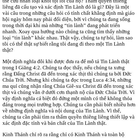
thể cứu nhân loại khỏi tội lỗi của họ? Thẩm quyền thiêng
liêng đã cấu tạo và xác định Tin Lành đó là gì? Đây là một
vài câu trong những câu hỏi có tính chất khẳng định mà giáo
hội ngày hôm nay phải đối diện, bởi vì chúng ta đang sống
trong thời đại khi mà những “tin lành” đang phát triển
nhanh. Xoay qua hướng nào chúng ta cũng tìm thấy những
loại “tin lành” khác nhau. Thật vậy, chúng ta tự hỏi, làm sao
tôi có thể thật sự biết rằng tôi đang đi theo một Tin Lành
thật?
Một định nghĩa đôi khi được đưa ra để mô tả Tin Lành thật
trong I Giăng 4:2. Chúng ta đọc thấy, nếu chúng ta xưng
rằng Đấng Christ đã đến trong xác thịt thì chúng ta bởi Đức
Chúa Trời. Nhưng khi chúng ta đọc trong Luca 4:34, những
ma quỉ cũng nhận rằng Chúa Giê-xu Christ đã đến trong xác
thịt và chúng vẫn ở dưới cơn thạnh nộ của Đức Chúa Trời. Vì
vậy định nghĩa cá biệt đó đứng một mình có thể không thỏa
đáng trong mọi trường hợp. Chúng ta cần phải biết nhiều hơn
về những định nghĩa và nội dung của Tin Lành. Vì thế,
chúng ta cần phải tìm ra thẩm quyền thiêng liêng thiết lập và
xác định đặc tính và bản chất của Tin Lành thật.
Kinh Thánh chỉ rõ ra rằng chỉ có Kinh Thánh và toàn bộ