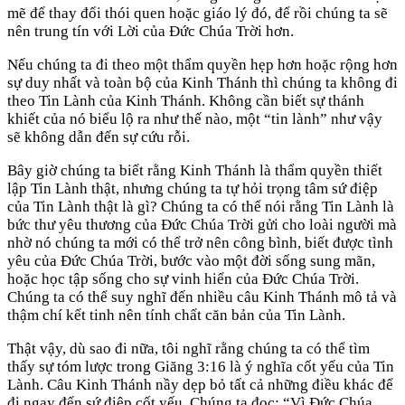
mẽ để thay đổi thói quen hoặc giáo lý đó, để rồi chúng ta sẽ
nên trung tín với Lời của Đức Chúa Trời hơn.
Nếu chúng ta đi theo một thẩm quyền hẹp hơn hoặc rộng hơn
sự duy nhất và toàn bộ của Kinh Thánh thì chúng ta không đi
theo Tin Lành của Kinh Thánh. Không cần biết sự thánh
khiết của nó biểu lộ ra như thế nào, một “tin lành” như vậy
sẽ không dẫn đến sự cứu rỗi.
Bây giờ chúng ta biết rằng Kinh Thánh là thẩm quyền thiết
lập Tin Lành thật, nhưng chúng ta tự hỏi trọng tâm sứ điệp
của Tin Lành thật là gì? Chúng ta có thể nói rằng Tin Lành là
bức thư yêu thương của Đức Chúa Trời gửi cho loài người mà
nhờ nó chúng ta mới có thể trở nên công bình, biết được tình
yêu của Đức Chúa Trời, bước vào một đời sống sung mãn,
hoặc học tập sống cho sự vinh hiển của Đức Chúa Trời.
Chúng ta có thể suy nghĩ đến nhiều câu Kinh Thánh mô tả và
thậm chí kết tinh nên tính chất căn bản của Tin Lành.
Thật vậy, dù sao đi nữa, tôi nghĩ rằng chúng ta có thể tìm
thấy sự tóm lược trong Giăng 3:16 là ý nghĩa cốt yếu của Tin
Lành. Câu Kinh Thánh nầy dẹp bỏ tất cả những điều khác để
đi ngay đến sứ điệp cốt yếu. Chúng ta đọc: “Vì Đức Chúa