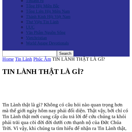
Tinlanh.ru
Tổng Hội Miền Bắc
Tổng Liên Hội Miền Nam
Thánh Kinh Hội Việt Nam
Thư Viện Tin Lành
UUC
Văn Phẩm Nguồn Sống
Vietchristian
World Agape Devotionals
Home
Tin Lành
Phúc Âm
TIN LÀNH THẬT LÀ GÌ?
TIN LÀNH THẬT LÀ GÌ?
Tin Lành thật là gì? Không có câu hỏi nào quan trọng hơn
mà thế giới ngày hôm nay phải đối diện. Thật vậy, bởi chỉ có
Tin Lành thật mới cung cấp câu trả lời để cứu chúng ta khỏi
phải trãi qua cõi đời đời dưới cơn thạnh nộ của Đức Chúa
Trời. Vì vậy, khi chúng ta tìm hiểu để nhận ra Tin Lành thật,