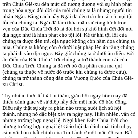
trên Chúa Giê-xu đến mức độ tương đương với sự hình phạt
trong hỏa ngục đời đời của mỗi chúng ta là những người tin
nhận Ngài. Bằng cách nầy Ngài đã đền trả cho tất cả mọi tội
lỗi của chúng ta. Ngài đã làm thỏa mãn sự công bình trọn
vẹn của Đức Chúa Trời đó là đòi hỏi sự khổ hình đời đời nơi
địa ngục như là hình phạt cho tội lỗi. Kể từ khi tội lỗi của
chúng ta được đền trả, địa ngục không còn hăm dọa chúng ta
nữa. Chúng ta không còn ở dưới luật pháp lên án rằng chúng
ta phải đi vào địa ngục. Bây giờ chúng ta ở đưới ân điển. Bởi
ân điển của Đức Chúa Trời chúng ta trở thành con cái của
Đức Chúa Trời. Chúng ta đã rời bỏ địa phận của ma quỉ
(chúng ta thuộc về nước đó trước khi chúng ta được cứu),
chúng ta trở thành công dân của Vương Quốc của Chúa Giê-
xu Christ.
Tuy nhiên, thực tế thật bi thảm, giáo hội ngày hôm nay đã
thiếu cảnh giác về sứ điệp nầy đến một mức độ báo động.
Điều nầy thật sự xảy ra phần nào trong suốt lịch sử hội
thánh, nhưng nó đặc biệt xảy ra ngày nay. Hiển nhiên, vẫn có
những trường hợp ngoại lệ. Ngợi khen Đức Chúa Trời cho
những trường hợp ngoại lệ! Giáo hội đã đánh mất tính nhạy
cảm với bản chất chính của Tin Lành ở một mức độ cao. Rất