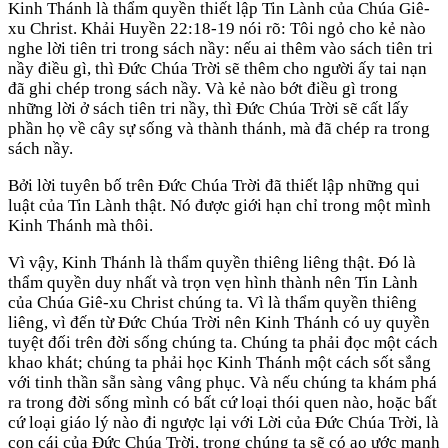
Kinh Thánh là thẩm quyền thiết lập Tin Lành của Chúa Giê-
xu Christ. Khải Huyền 22:18-19 nói rõ: Tôi ngỏ cho kẻ nào
nghe lời tiên tri trong sách nầy: nếu ai thêm vào sách tiên tri
nầy điều gì, thì Đức Chúa Trời sẽ thêm cho người ấy tai nạn
đã ghi chép trong sách nầy. Và kẻ nào bớt điều gì trong
những lời ở sách tiên tri nầy, thì Đức Chúa Trời sẽ cất lấy
phần họ về cây sự sống và thành thánh, mà đã chép ra trong
sách nầy.
Bởi lời tuyên bố trên Đức Chúa Trời đã thiết lập những qui
luật của Tin Lành thật. Nó được giới hạn chỉ trong một mình
Kinh Thánh mà thôi.
Vì vậy, Kinh Thánh là thẩm quyền thiêng liêng thật. Đó là
thẩm quyền duy nhất và trọn vẹn hình thành nên Tin Lành
của Chúa Giê-xu Christ chúng ta. Vì là thẩm quyền thiêng
liêng, vì đến từ Đức Chúa Trời nên Kinh Thánh có uy quyền
tuyệt đối trên đời sống chúng ta. Chúng ta phải đọc một cách
khao khát; chúng ta phải học Kinh Thánh một cách sốt sắng
với tinh thần sẵn sàng vâng phục. Và nếu chúng ta khám phá
ra trong đời sống mình có bất cứ loại thói quen nào, hoặc bất
cứ loại giáo lý nào đi ngược lại với Lời của Đức Chúa Trời, là
con cái của Đức Chúa Trời, trong chúng ta sẽ có ao ước mạnh