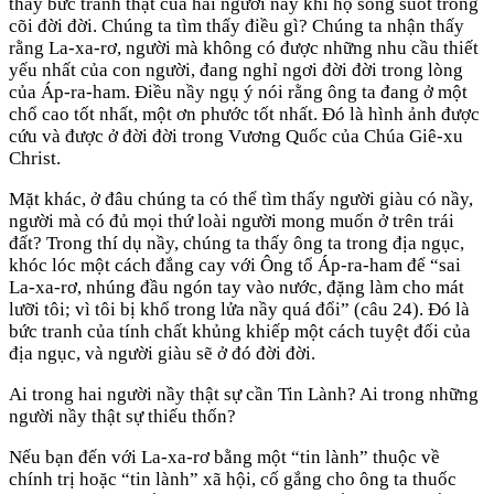
thấy bức tranh thật của hai người nầy khi họ sống suốt trong
cõi đời đời. Chúng ta tìm thấy điều gì? Chúng ta nhận thấy
rằng La-xa-rơ, người mà không có được những nhu cầu thiết
yếu nhất của con người, đang nghỉ ngơi đời đời trong lòng
của Áp-ra-ham. Điều nầy ngụ ý nói rằng ông ta đang ở một
chổ cao tốt nhất, một ơn phước tốt nhất. Đó là hình ảnh được
cứu và được ở đời đời trong Vương Quốc của Chúa Giê-xu
Christ.
Mặt khác, ở đâu chúng ta có thể tìm thấy người giàu có nầy,
người mà có đủ mọi thứ loài người mong muốn ở trên trái
đất? Trong thí dụ nầy, chúng ta thấy ông ta trong địa ngục,
khóc lóc một cách đắng cay với Ông tổ Áp-ra-ham để “sai
La-xa-rơ, nhúng đầu ngón tay vào nước, đặng làm cho mát
lưỡi tôi; vì tôi bị khổ trong lửa nầy quá đổi” (câu 24). Đó là
bức tranh của tính chất khủng khiếp một cách tuyệt đối của
địa ngục, và người giàu sẽ ở đó đời đời.
Ai trong hai người nầy thật sự cần Tin Lành? Ai trong những
người nầy thật sự thiếu thốn?
Nếu bạn đến với La-xa-rơ bằng một “tin lành” thuộc về
chính trị hoặc “tin lành” xã hội, cố gắng cho ông ta thuốc