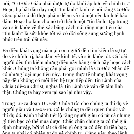
nói, “Cơ Đốc Giáo phải được tự do khỏi áp bức về chính trị.”
Hoặc, họ bắt đầu dạy một “tin lành” kinh tế nói rằng Cơ Đốc
Giáo phải có đủ thực phẩm để ăn và có một nền kinh tế bảo
đảm. Hoặc họ làm cho nó trở thành một “tin lành” tập trung
vào sức khỏe về thể xác bằng cách nói rằng mục tiêu của
“tin lành” là sức khỏe tốt và có đời sống sung sướng hạnh
phúc trên trái đất nầy.
Ba điều khát vọng mà mọi con người đều tìm kiếm là sự tự
do về chính trị, bảo đảm về kinh tế, và sức khỏe tốt. Cả loài
người đều tìm kiếm những điều nầy bằng cách nầy hoặc cách
khác. Chúng ta không cần phải gọi mình là Cơ Đốc Nhân để
có những loại mục tiêu nầy. Trong thực tế những khát vọng
nầy đều không có mối liên hệ trực tiếp đến Tin Lành của
Chúa Giê-xu Christ, nghĩa là Tin Lành về vấn đề tâm linh
thật. Chúng ta hãy xem tại sao lại như vậy.
Trong Lu-ca đoạn 16, Đức Chúa Trời cho chúng ta thí dụ về
người giàu và La-xa-rơ. Có lẽ chúng ta đều quen thuộc với
thí dụ đó. Kinh Thánh tiết lộ rằng người giàu có tất cả những
gì tiền bạc có thể mua được. Chắc chắn chúng ta có thể giả
định như vậy, bởi vì tất cả điều gì ông ta có đến từ tiền bạc,
ông ta phải có nhiều tự do về chính trị. Cũng vậy, theo lệnh