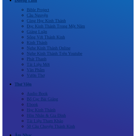
Dưỡng Linh
Bible Project
Cầu Nguyện
Cùng Học Kinh Thánh
Đọc Kinh Thánh Trong Một Năm
Giảng Luận
Sống Với Thánh Kinh
Kinh Thánh
Nghe Kinh Thánh Online
Nghe Kinh Thánh Trên Youtube
Phát Thanh
Tài Liệu Mới
Văn Phẩm
Vườn Thơ
Thư Viện
Audio Book
Bố Cục Bài Giảng
Ebook
Học Kinh Thánh
Hôn Nhân & Gia Đình
Tài Liệu Tham Khảo
50 Câu Chuyện Thánh Kinh
Âm Nhạc