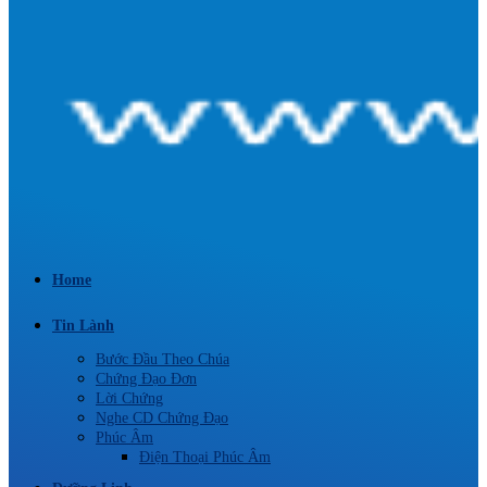
Home
Tin Lành
Bước Đầu Theo Chúa
Chứng Đạo Đơn
Lời Chứng
Nghe CD Chứng Đạo
Phúc Âm
Điện Thoại Phúc Âm