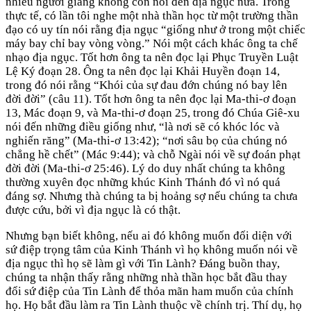
nhiều người giảng không còn nói đến địa ngục nữa. Trong
thực tế, có lần tôi nghe một nhà thần học từ một trường thần
đạo có uy tín nói rằng địa ngục “giống như ở trong một chiếc
máy bay chỉ bay vòng vòng.” Nói một cách khác ông ta chế
nhạo địa ngục. Tốt hơn ông ta nên đọc lại Phục Truyền Luật
Lệ Ký đoạn 28. Ông ta nên đọc lại Khải Huyền đoạn 14,
trong đó nói rằng “Khói của sự đau đớn chúng nó bay lên
đời đời” (câu 11). Tốt hơn ông ta nên đọc lại Ma-thi-ơ đoạn
13, Mác đoạn 9, và Ma-thi-ơ đoạn 25, trong đó Chúa Giê-xu
nói đến những điều giống như, “là nơi sẽ có khóc lóc và
nghiến răng” (Ma-thi-ơ 13:42); “nơi sâu bọ của chúng nó
chẳng hề chết” (Mác 9:44); và chỗ Ngài nói về sự đoán phạt
đời đời (Ma-thi-ơ 25:46). Lý do duy nhất chúng ta không
thường xuyên đọc những khúc Kinh Thánh đó vì nó quá
đáng sợ. Nhưng thà chúng ta bị hoảng sợ nếu chúng ta chưa
được cứu, bởi vì địa ngục là có thật.
Nhưng bạn biết không, nếu ai đó không muốn đối diện với
sứ điệp trọng tâm của Kinh Thánh vì họ không muốn nói về
địa ngục thì họ sẽ làm gì với Tin Lành? Đáng buồn thay,
chúng ta nhận thấy rằng những nhà thần học bắt đầu thay
đổi sứ điệp của Tin Lành để thỏa mãn ham muốn của chính
họ. Họ bắt đầu làm ra Tin Lành thuộc về chính trị. Thí dụ, họ