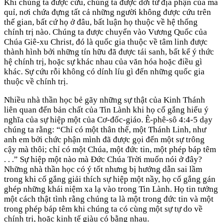
Khi chúng ta được cứu, chúng ta được dời từ địa phận của ma
quỉ, nơi chứa đựng tất cả những người không được cứu trên
thế gian, bất cứ họ ở đâu, bất luận họ thuộc về hệ thống
chính trị nào. Chúng ta được chuyển vào Vương Quốc của
Chúa Giê-xu Christ, đó là quốc gia thuộc về tâm linh được
thành hình bởi những tín hữu đã được tái sanh, bất kể ý thức
hệ chính trị, hoặc sự khác nhau của văn hóa hoặc điều gì
khác. Sự cứu rỗi không có dính líu gì đến những quốc gia
thuộc về chính trị.
Nhiều nhà thần học bẻ gãy những sự thật của Kinh Thánh
liên quan đến bản chất của Tin Lành khi họ cố gắng hiểu ý
nghĩa của sự hiệp một của Cơ-đốc-giáo. Ê-phê-sô 4:4-5 dạy
chúng ta rằng: “Chỉ có một thân thể, một Thánh Linh, như
anh em bởi chức phận mình đã được gọi đến một sự trông
cậy mà thôi; chỉ có một Chúa, một đức tin, một phép báp têm
. . .” Sự hiệp một nào mà Đức Chúa Trời muốn nói ở đây?
Những nhà thần học có ý tốt nhưng bị hướng dẫn sai lầm
trong khi cố gắng giải thích sự hiệp một nầy, họ cố gắng gán
ghép những khái niệm xa lạ vào trong Tin Lành. Họ tin tưởng
một cách thật tình rằng chúng ta là một trong đức tin và một
trong phép báp têm khi chúng ta có cùng một sự tự do về
chính trị, hoặc kinh tế giàu có bằng nhau.