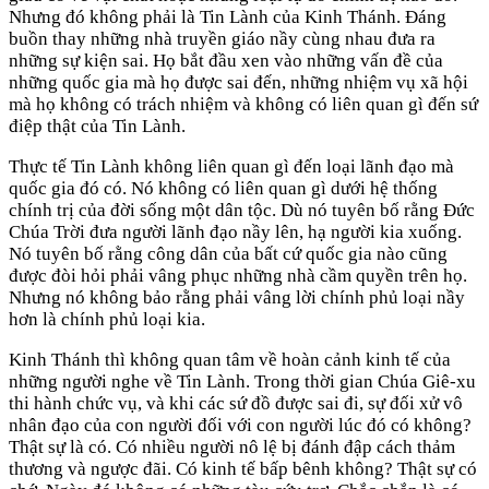
Nhưng đó không phải là Tin Lành của Kinh Thánh. Đáng
buồn thay những nhà truyền giáo nầy cùng nhau đưa ra
những sự kiện sai. Họ bắt đầu xen vào những vấn đề của
những quốc gia mà họ được sai đến, những nhiệm vụ xã hội
mà họ không có trách nhiệm và không có liên quan gì đến sứ
điệp thật của Tin Lành.
Thực tế Tin Lành không liên quan gì đến loại lãnh đạo mà
quốc gia đó có. Nó không có liên quan gì dưới hệ thống
chính trị của đời sống một dân tộc. Dù nó tuyên bố rằng Đức
Chúa Trời đưa người lãnh đạo nầy lên, hạ người kia xuống.
Nó tuyên bố rằng công dân của bất cứ quốc gia nào cũng
được đòi hỏi phải vâng phục những nhà cầm quyền trên họ.
Nhưng nó không bảo rằng phải vâng lời chính phủ loại nầy
hơn là chính phủ loại kia.
Kinh Thánh thì không quan tâm về hoàn cảnh kinh tế của
những người nghe về Tin Lành. Trong thời gian Chúa Giê-xu
thi hành chức vụ, và khi các sứ đồ được sai đi, sự đối xử vô
nhân đạo của con người đối với con người lúc đó có không?
Thật sự là có. Có nhiều người nô lệ bị đánh đập cách thảm
thương và ngược đãi. Có kinh tế bấp bênh không? Thật sự có