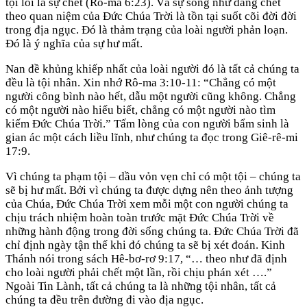
tội lỗi là sự chết (Rô-ma 6:23). Và sự sống như đang chết
theo quan niệm của Đức Chúa Trời là tồn tại suốt cõi đời đời
trong địa ngục. Đó là thảm trạng của loài người phản loạn.
Đó là ý nghĩa của sự hư mất.
Nan đề khủng khiếp nhất của loài người đó là tất cả chúng ta
đều là tội nhân. Xin nhớ Rô-ma 3:10-11: “Chẳng có một
người công bình nào hết, dẫu một người cũng không. Chẳng
có một người nào hiểu biết, chẳng có một người nào tìm
kiếm Đức Chúa Trời.” Tấm lòng của con người bẩm sinh là
gian ác một cách liều lĩnh, như chúng ta đọc trong Giê-rê-mi
17:9.
Vì chúng ta phạm tội – dầu vỏn vẹn chỉ có một tội – chúng ta
sẽ bị hư mất. Bởi vì chúng ta được dựng nên theo ảnh tượng
của Chúa, Đức Chúa Trời xem mỗi một con người chúng ta
chịu trách nhiệm hoàn toàn trước mặt Đức Chúa Trời về
những hành động trong đời sống chúng ta. Đức Chúa Trời đã
chỉ định ngày tận thế khi đó chúng ta sẽ bị xét đoán. Kinh
Thánh nói trong sách Hê-bơ-rơ 9:17, “… theo như đã định
cho loài người phải chết một lần, rồi chịu phán xét ….”
Ngoài Tin Lành, tất cả chúng ta là những tội nhân, tất cả
chúng ta đều trên đường đi vào địa ngục.