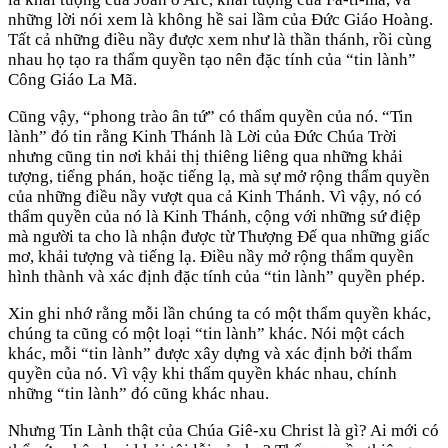
những lời nói xem là không hề sai lầm của Đức Giáo Hoàng.
Tất cả những điều nầy được xem như là thần thánh, rồi cùng
nhau họ tạo ra thẩm quyền tạo nên đặc tính của “tin lành”
Công Giáo La Mã.
Cũng vậy, “phong trào ân tứ” có thẩm quyền của nó. “Tin
lành” đó tin rằng Kinh Thánh là Lời của Đức Chúa Trời
nhưng cũng tin nơi khải thị thiêng liêng qua những khải
tượng, tiếng phán, hoặc tiếng lạ, mà sự mở rộng thẩm quyền
của những điều nầy vượt qua cả Kinh Thánh. Vì vậy, nó có
thẩm quyền của nó là Kinh Thánh, cộng với những sứ điệp
mà người ta cho là nhận được từ Thượng Đế qua những giấc
mơ, khải tượng và tiếng lạ. Điều nầy mở rộng thẩm quyền
hình thành và xác định đặc tính của “tin lành” quyền phép.
Xin ghi nhớ rằng mỗi lần chúng ta có một thẩm quyền khác,
chúng ta cũng có một loại “tin lành” khác. Nói một cách
khác, mỗi “tin lành” được xây dựng và xác định bởi thẩm
quyền của nó. Vì vậy khi thẩm quyền khác nhau, chính
những “tin lành” đó cũng khác nhau.
Nhưng Tin Lành thật của Chúa Giê-xu Christ là gì? Ai mới có