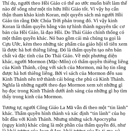
Thí dụ, người theo Hồi Giáo có thể ao ước muốn biết làm thế
nào để sống như một tín hữu Hồi Giáo tốt. Vì vậy họ cẩn
thận tham khảo kinh Koran, một quyển sách mà người Hồi
Giáo tin rằng Đức Chúa Trời phán trong đó. Vì vậy kinh
Koran là thẩm quyền bằng văn tự hình thành nguyên tắc cơ
bản của Hồi Giáo, là đạo Hồi. Do Thái Giáo chính thống có
một thẩm quyền khác. Nó bao gồm cái mà chúng ta gọi là
Cựu Ước, kèm theo những tác phẩm của giáo hội tổ tiên xem
là được hà hơi thiêng liêng. Đó là thẩm quyền tạo nên bản
chất và đặc tính của Do Thái Giáo. Về một phương diện
khác, người Mormon (Mặc-Môn) có thẩm quyền thiêng liêng
của Kinh Thánh, cộng với sách của Mormon, mà họ tin rằng
được hà hơi thiêng liêng. Bởi vì sách của Mormon đến sau
Kinh Thánh nên trở thành cái bóng che phủ cả Kinh Thánh.
Nghĩa là những người theo đạo Mormon xem xét những gì
họ đọc trong Kinh Thánh dưới ánh sáng của những gì họ tìm
thấy trong kinh của Mormon.
Tương tự, người Công Giáo La Mã vẫn đi theo một “tin lành”
khác. Thẩm quyền hình thành và xác định “tin lành” của họ
bắt đầu với Kinh Thánh. Nhưng những sách Apocrypha
(ngụy kinh) khác cũng là một phần của thẩm quyền đó, như
là khải tượng của Joan ở Arc, khải tượng của Fa-ti-ma, và