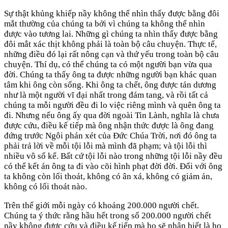
Sự thật khủng khiếp nầy không thể nhìn thấy được bằng đôi
mắt thường của chúng ta bởi vì chúng ta không thể nhìn
được vào tương lai. Những gì chúng ta nhìn thấy được bằng
đôi mắt xác thịt không phải là toàn bộ câu chuyện. Thực tế,
những điều đó lại rất nông cạn và thứ yếu trong toàn bộ câu
chuyện. Thí dụ, có thể chúng ta có một người bạn vừa qua
đời. Chúng ta thấy ông ta được những người bạn khác quan
tâm khi ông còn sống. Khi ông ta chết, ông được tán dương
như là một người vĩ đại nhất trong đám tang, và rồi tất cả
chúng ta mỗi người đều đi lo việc riêng mình và quên ông ta
đi. Nhưng nếu ông ấy qua đời ngoài Tin Lành, nghĩa là chưa
được cứu, điều kế tiếp mà ông nhận thức được là ông đang
đứng trước Ngôi phán xét của Đức Chúa Trời, nơi đó ông ta
phải trả lời về mỗi tội lỗi mà mình đã phạm; và tội lỗi thì
nhiều vô số kể. Bất cứ tội lỗi nào trong những tội lỗi nầy đều
có thể kết án ông ta đi vào cõi hình phạt đời đời. Đối với ông
ta không còn lối thoát, không có ân xá, không có giảm án,
không có lối thoát nào.
Trên thế giới mỗi ngày có khoảng 200.000 người chết.
Chúng ta ý thức rằng hầu hết trong số 200.000 người chết
nầy không được cứu và điều kế tiếp mà họ sẽ nhận biết là họ