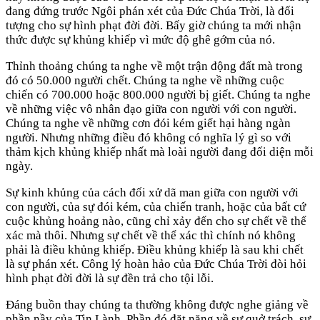
đang đứng trước Ngôi phán xét của Đức Chúa Trời, là đối
tượng cho sự hình phạt đời đời. Bấy giờ chúng ta mới nhận
thức được sự khủng khiếp vì mức độ ghê gớm của nó.
Thỉnh thoảng chúng ta nghe về một trận động đất mà trong
đó có 50.000 người chết. Chúng ta nghe về những cuộc
chiến có 700.000 hoặc 800.000 người bị giết. Chúng ta nghe
về những việc vô nhân đạo giữa con người với con người.
Chúng ta nghe về những cơn đói kém giết hại hàng ngàn
người. Nhưng những điều đó không có nghĩa lý gì so với
thảm kịch khủng khiếp nhất mà loài người đang đối diện mỗi
ngày.
Sự kinh khủng của cách đối xử dã man giữa con người với
con người, của sự đói kém, của chiến tranh, hoặc của bất cứ
cuộc khủng hoảng nào, cũng chỉ xảy đến cho sự chết về thể
xác mà thôi. Nhưng sự chết về thể xác thì chính nó không
phải là điều khủng khiếp. Điều khủng khiếp là sau khi chết
là sự phán xét. Công lý hoàn hảo của Đức Chúa Trời đòi hỏi
hình phạt đời đời là sự đền trả cho tội lỗi.
Đáng buồn thay chúng ta thường không được nghe giảng về
phần nầy của Tin Lành. Phần đó đặt nặng về sự quở trách, sự