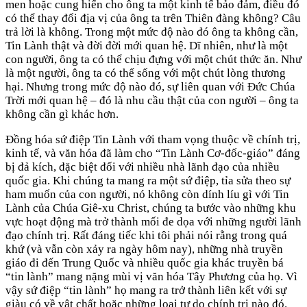
men hoặc cung hiến cho ông ta một kinh tế bảo đảm, điều đó
có thể thay đổi địa vị của ông ta trên Thiên đàng không? Câu
trả lời là không. Trong một mức độ nào đó ông ta không cần,
Tin Lành thật và đời đời mới quan hệ. Dĩ nhiên, như là một
con người, ông ta có thể chịu đựng với một chút thức ăn. Như
là một người, ông ta có thể sống với một chút lòng thương
hại. Nhưng trong mức độ nào đó, sự liên quan với Đức Chúa
Trời mới quan hệ – đó là nhu cầu thật của con người – ông ta
không cần gì khác hơn.
Đồng hóa sứ điệp Tin Lành với tham vọng thuộc về chính trị,
kinh tế, và văn hóa đã làm cho “Tin Lành Cơ-đốc-giáo” đáng
bị đả kích, đặc biệt đối với nhiều nhà lãnh đạo của nhiều
quốc gia. Khi chúng ta mang ra một sứ điệp, tỉa sửa theo sự
ham muốn của con người, nó không còn dính líu gì với Tin
Lành của Chúa Giê-xu Christ, chúng ta bước vào những khu
vực hoạt động mà trở thành mối đe dọa với những người lãnh
đạo chính trị. Rất đáng tiếc khi tôi phải nói rằng trong quá
khứ (và vẫn còn xảy ra ngày hôm nay), những nhà truyền
giáo đi đến Trung Quốc và nhiều quốc gia khác truyền bá
“tin lành” mang nặng mùi vị văn hóa Tây Phương của họ. Vì
vậy sứ điệp “tin lành” họ mang ra trở thành liên kết với sự
giàu có về vật chất hoặc những loại tự do chính trị nào đó.