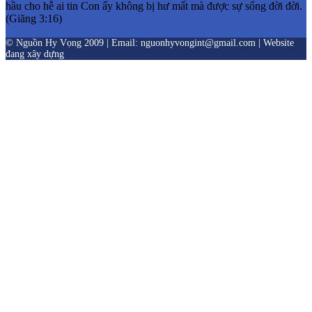
hầu cho hễ ai tin Con ấy không bị hư mất mà được sự sống đời đời.
(Giăng 3:16)
© Nguồn Hy Vọng 2009 | Email: nguonhyvongint@gmail.com | Website
đang xây dựng