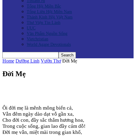
Tinlanh.ru
Tổng Hội Miền Bắc
Tổng Liên Hội Miền Nam
Thánh Kinh Hội Việt Nam
Thư Viện Tin Lành
UUC
Văn Phẩm Nguồn Sống
Vietchristian
World Agape Devotionals
Home
Dưỡng Linh
Vườn Thơ
Đời Mẹ
Đời Mẹ
Ôi đời mẹ là mênh mông biển cả,
Vẫn đêm ngày dào dạt vỗ gần xa,
Cho đời con, đầy sắc thắm hương hoa,
Trong cuộc sống, gian lao đầy cám dỗ!
Đời mẹ vẫn, miệt mài trong gian khổ,