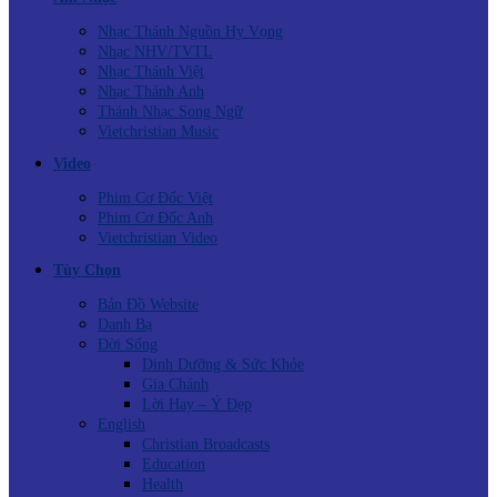
Nhạc Thánh Nguồn Hy Vọng
Nhạc NHV/TVTL
Nhạc Thánh Việt
Nhạc Thánh Anh
Thánh Nhạc Song Ngữ
Vietchristian Music
Video
Phim Cơ Đốc Việt
Phim Cơ Đốc Anh
Vietchristian Video
Tùy Chọn
Bản Đồ Website
Danh Bạ
Đời Sống
Dinh Dưỡng & Sức Khỏe
Gia Chánh
Lời Hay – Ý Đẹp
English
Christian Broadcasts
Education
Health