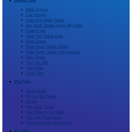
Dưỡng Linh
Bible Project
Cầu Nguyện
Cùng Học Kinh Thánh
Đọc Kinh Thánh Trong Một Năm
Giảng Luận
Sống Với Thánh Kinh
Kinh Thánh
Nghe Kinh Thánh Online
Nghe Kinh Thánh Trên Youtube
Phát Thanh
Tài Liệu Mới
Văn Phẩm
Vườn Thơ
Thư Viện
Audio Book
Bố Cục Bài Giảng
Ebook
Học Kinh Thánh
Hôn Nhân & Gia Đình
Tài Liệu Tham Khảo
50 Câu Chuyện Thánh Kinh
Âm Nhạc