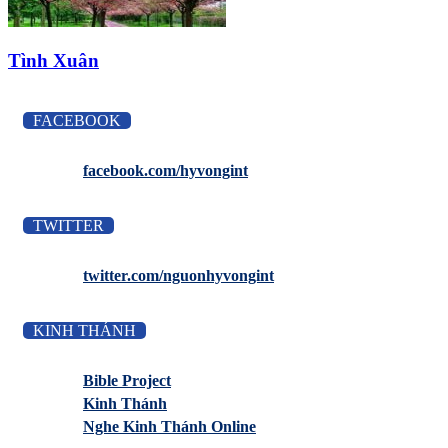
Tình Xuân
FACEBOOK
facebook.com/hyvongint
TWITTER
twitter.com/nguonhyvongint
KINH THÁNH
Bible Project
Kinh Thánh
Nghe Kinh Thánh Online