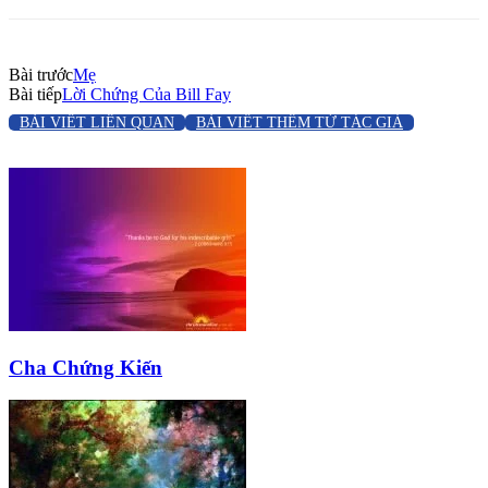
Bài trước
Mẹ
Bài tiếp
Lời Chứng Của Bill Fay
BÀI VIẾT LIÊN QUAN
BÀI VIẾT THÊM TỪ TÁC GIẢ
Cha Chứng Kiến