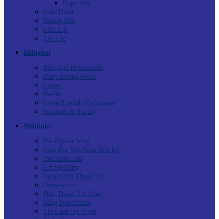
Hope Way
Giới Thiệu
Hướng Dẫn
Liên Lạc
Tin Tức
Bilingual
Bilingual Devotionals
Daily Living Word
Gospel
Health
Learn English Vietnamese
Marriage & Family
Weblinks
Đài Nguồn Sống
Giáo Hạt Việt Nam Hoa Kỳ
Hoithanh.com
Lời Sự Sống
Nghe Kinh Thánh Việt
Oneway.vn
Phát Thanh Tin Lành
Sống Đạo Online
Tin Lành Hy Vọng