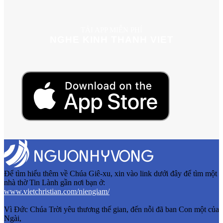
TẢI APP MIỄN PHÍ
NGHE KINH THANH VIET
Để tìm hiểu thêm về Chúa Giê-xu, xin vào link dưới đây để tìm một
nhà thờ Tin Lành gần nơi bạn ở:
www.vietchristian.com/niengiam/
Vì Đức Chúa Trời yêu thương thế gian, đến nỗi đã ban Con một của
Ngài,