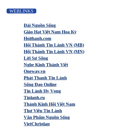
WEBLINKS
Đài Nguồn Sống
Giáo Hạt Việt Nam Hoa Kỳ
Hoithanh.com
Hội Thánh Tin Lành VN (MB)
Hội Thánh Tin Lành VN (MN)
Lời Sự Sống
Nghe Kinh Thánh Việt
Oneway.vn
Phát Thanh Tin Lành
Sống Đạo Online
Tin Lành Hy Vọng
Tinlanh.ru
Thánh Kinh Hội Việt Nam
Thư Viện Tin Lành
Văn Phẩm Nguồn Sống
VietChristian