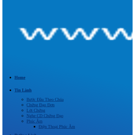
Home
Tin Lành
Bước Đầu Theo Chúa
Chứng Đạo Đơn
Lời Chứng
Nghe CD Chứng Đạo
Phúc Âm
Điện Thoại Phúc Âm