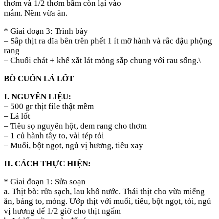
thơm và 1/2 thơm bầm còn lại vào
mắm. Nêm vừa ăn.
* Giai đoạn 3: Trình bày
– Sắp thịt ra dĩa bên trên phết 1 ít mỡ hành và rắc đậu phộng
rang
– Chuối chát + khế xắt lát mỏng sắp chung với rau sống.\
BÒ CUỐN LÁ LỐT
I. NGUYÊN LIỆU:
– 500 gr thịt file thật mềm
– Lá lốt
– Tiêu sọ nguyên hột, đem rang cho thơm
– 1 củ hành tây to, vài tép tỏi
– Muối, bột ngọt, ngủ vị hương, tiêu xay
II. CÁCH THỰC HIỆN:
* Giai đoạn 1: Sửa soạn
a. Thịt bò: rửa sạch, lau khô nước. Thái thịt cho vừa miếng
ăn, bảng to, mỏng. Ướp thịt với muối, tiêu, bột ngọt, tỏi, ngủ
vị hương để 1/2 giờ cho thịt ngấm