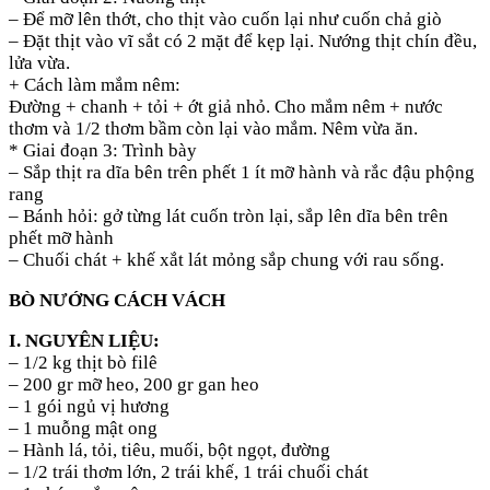
– Để mỡ lên thớt, cho thịt vào cuốn lại như cuốn chả giò
– Đặt thịt vào vĩ sắt có 2 mặt để kẹp lại. Nướng thịt chín đều,
lửa vừa.
+ Cách làm mắm nêm:
Đường + chanh + tỏi + ớt giả nhỏ. Cho mắm nêm + nước
thơm và 1/2 thơm bầm còn lại vào mắm. Nêm vừa ăn.
* Giai đoạn 3: Trình bày
– Sắp thịt ra dĩa bên trên phết 1 ít mỡ hành và rắc đậu phộng
rang
– Bánh hỏi: gở từng lát cuốn tròn lại, sắp lên dĩa bên trên
phết mỡ hành
– Chuối chát + khế xắt lát mỏng sắp chung với rau sống.
BÒ NƯỚNG CÁCH VÁCH
I. NGUYÊN LIỆU:
– 1/2 kg thịt bò filê
– 200 gr mỡ heo, 200 gr gan heo
– 1 gói ngủ vị hương
– 1 muỗng mật ong
– Hành lá, tỏi, tiêu, muối, bột ngọt, đường
– 1/2 trái thơm lớn, 2 trái khế, 1 trái chuối chát