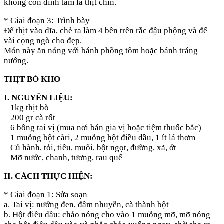
không còn dính tăm là thịt chín.
* Giai đoạn 3: Trình bày
Để thịt vào dĩa, chẻ ra làm 4 bên trên rắc đậu phộng và để
vài cọng ngò cho đẹp.
Món này ăn nóng với bánh phồng tôm hoặc bánh tráng
nướng.
THỊT BÒ KHO
I. NGUYÊN LIỆU:
– 1kg thịt bò
– 200 gr cà rốt
– 6 bông tai vị (mua nơi bán gia vị hoặc tiệm thuốc bắc)
– 1 muỗng bột càri, 2 muỗng hột điều dầu, 1 ít lá thơm
– Củ hành, tỏi, tiêu, muối, bột ngọt, đường, xã, ớt
– Mỡ nước, chanh, tương, rau quế
II. CÁCH THỰC HIỆN:
* Giai đoạn 1: Sửa soạn
a. Tai vị: nướng đen, đâm nhuyễn, cà thành bột
b. Hột điều dầu: chảo nóng cho vào 1 muỗng mỡ, mỡ nóng