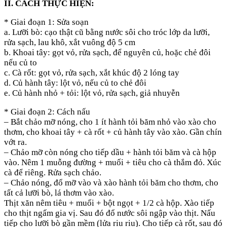
II. CÁCH THỰC HIỆN:
* Giai đoạn 1: Sửa soạn
a. Lưỡi bò: cạo thật cũ bằng nước sôi cho tróc lớp da lưỡi,
rửa sạch, lau khô, xắt vuông độ 5 cm
b. Khoai tây: gọt vỏ, rửa sạch, để nguyên củ, hoặc chẻ đôi
nếu củ to
c. Cà rốt: gọt vỏ, rửa sạch, xắt khúc độ 2 lóng tay
d. Củ hành tây: lột vỏ, nếu củ to chẻ đôi
e. Củ hành nhỏ + tỏi: lột vỏ, rửa sạch, giả nhuyễn
* Giai đoạn 2: Cách nấu
– Bắt chảo mỡ nóng, cho 1 ít hành tỏi băm nhỏ vào xào cho
thơm, cho khoai tây + cà rốt + củ hành tây vào xào. Gần chín
vớt ra.
– Chảo mỡ còn nóng cho tiếp dầu + hành tỏi băm và cà hộp
vào. Nêm 1 muỗng đường + muối + tiêu cho cà thắm đỏ. Xúc
cà để riêng. Rửa sạch chảo.
– Chảo nóng, đổ mỡ vào và xào hành tỏi băm cho thơm, cho
tất cả lưỡi bò, lá thơm vào xào.
Thịt xăn nêm tiêu + muối + bột ngọt + 1/2 cà hộp. Xào tiếp
cho thịt ngấm gia vị. Sau đó đổ nước sôi ngập vào thịt. Nấu
tiếp cho lưỡi bò gần mềm (lửa riu riu). Cho tiếp cà rốt, sau đó