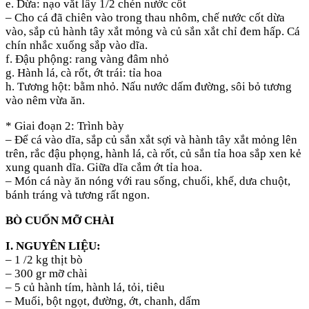
e. Dừa: nạo vắt lấy 1/2 chén nước cốt
– Cho cá đã chiên vào trong thau nhôm, chế nước cốt dừa
vào, sắp củ hành tây xắt mỏng và củ sắn xắt chỉ đem hấp. Cá
chín nhắc xuống sắp vào dĩa.
f. Đậu phộng: rang vàng đâm nhỏ
g. Hành lá, cà rốt, ớt trái: tỉa hoa
h. Tương hột: bằm nhỏ. Nấu nước dấm đường, sôi bỏ tương
vào nêm vừa ăn.
* Giai đoạn 2: Trình bày
– Để cá vào dĩa, sắp củ sắn xắt sợi và hành tây xắt mỏng lên
trên, rắc đậu phọng, hành lá, cà rốt, củ sắn tỉa hoa sắp xen kẻ
xung quanh dĩa. Giữa dĩa cắm ớt tỉa hoa.
– Món cá này ăn nóng với rau sống, chuối, khế, dưa chuột,
bánh tráng và tương rất ngon.
BÒ CUỐN MỠ CHÀI
I. NGUYÊN LIỆU:
– 1 /2 kg thịt bò
– 300 gr mỡ chài
– 5 củ hành tím, hành lá, tỏi, tiêu
– Muối, bột ngọt, đường, ớt, chanh, dấm