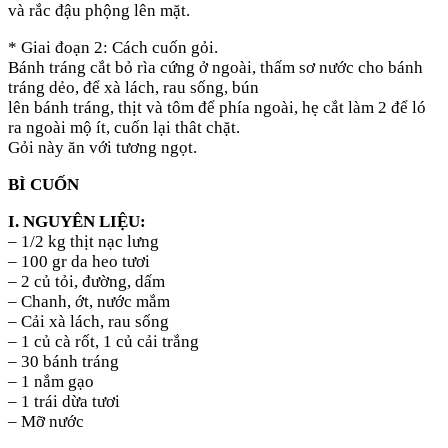
và rắc đậu phộng lên mặt.
* Giai đoạn 2: Cách cuốn gỏi.
Bánh tráng cắt bỏ rìa cứng ở ngoài, thấm sơ nước cho bánh
tráng dẻo, để xà lách, rau sống, bún
lên bánh tráng, thịt và tôm để phía ngoài, hẹ cắt làm 2 để ló
ra ngoài mộ ít, cuốn lại thât chặt.
Gỏi này ăn với tương ngọt.
BÌ CUỐN
I. NGUYÊN LIỆU:
– 1/2 kg thịt nạc lưng
– 100 gr da heo tươi
– 2 củ tỏi, đường, dấm
– Chanh, ớt, nước mắm
– Cải xà lách, rau sống
– 1 củ cà rốt, 1 củ cải trắng
– 30 bánh tráng
– 1 nắm gạo
– 1 trái dừa tươi
– Mỡ nước