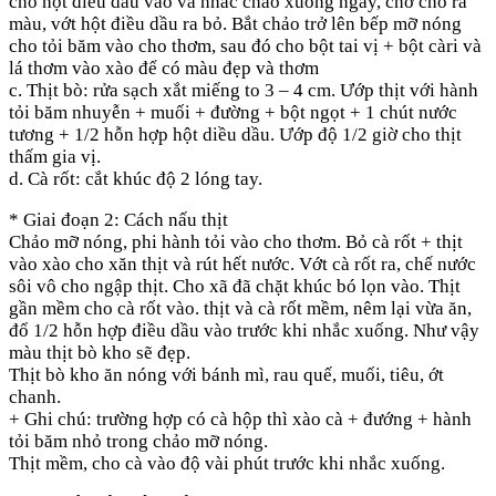
cho hột điều dầu vào và nhắc chảo xuống ngay, chờ cho ra
màu, vớt hột điều dầu ra bỏ. Bắt chảo trở lên bếp mỡ nóng
cho tỏi băm vào cho thơm, sau đó cho bột tai vị + bột càri và
lá thơm vào xào để có màu đẹp và thơm
c. Thịt bò: rửa sạch xắt miếng to 3 – 4 cm. Ướp thịt với hành
tỏi băm nhuyễn + muối + đường + bột ngọt + 1 chút nước
tương + 1/2 hỗn hợp hột diều dầu. Ướp độ 1/2 giờ cho thịt
thấm gia vị.
d. Cà rốt: cắt khúc độ 2 lóng tay.
* Giai đoạn 2: Cách nấu thịt
Chảo mỡ nóng, phi hành tỏi vào cho thơm. Bỏ cà rốt + thịt
vào xào cho xăn thịt và rút hết nước. Vớt cà rốt ra, chế nước
sôi vô cho ngập thịt. Cho xã đã chặt khúc bó lọn vào. Thịt
gần mềm cho cà rốt vào. thịt và cà rốt mềm, nêm lại vừa ăn,
đổ 1/2 hỗn hợp điều dầu vào trước khi nhắc xuống. Như vậy
màu thịt bò kho sẽ đẹp.
Thịt bò kho ăn nóng với bánh mì, rau quế, muối, tiêu, ớt
chanh.
+ Ghi chú: trường hợp có cà hộp thì xào cà + đướng + hành
tỏi băm nhỏ trong chảo mỡ nóng.
Thịt mềm, cho cà vào độ vài phút trước khi nhắc xuống.