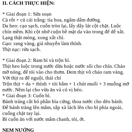
II. CÁCH THỰC HIỆN:
* Giai đoạn 1: Sửa soạn
Cà rốt + củ cải trắng: tỉa hoa, ngâm dấm đường.
Da heo: cạo sạch, cuốn tròn lại, lấy dây lát cột chặt. Luộc
chín mềm. Khi cột nhớ cuộn bề mặt da vào trong để dễ xắt.
Lạng thật mỏng, xong xắt chỉ.
Gạo: rang vàng, giả nhuyễn làm thính.
Thịt nạc: rửa sạch.
* Giai đoạn 2: Ram bì và trộn bì.
Thịt heo luộc trong nước dừa hoặc nước sôi cho chín. Chảo
mỡ nóng, để tỏi vào cho thơm. Đem thịt vô chảo ram vàng.
Vớt thịt ra để nguội, thái chỉ
Trộn thịt + da + thính + tỏi bằm + 1 chút muối + 3 muỗng mỡ
nước. Nêm lại cho vừa ăn và có vị béo.
* Giai đoạn 3: Cuốn bì.
Bánh tráng cắt bỏ phần bìa cứng, thoa nước cho dẽo bánh.
Để bánh tráng lên mâm, sắp xà lách lên cho bì phía ngoài,
cuống chặt tay lại.
Bì cuốn ăn với nước mắm chanh, tỏi, ớt.
NEM NƯỚNG