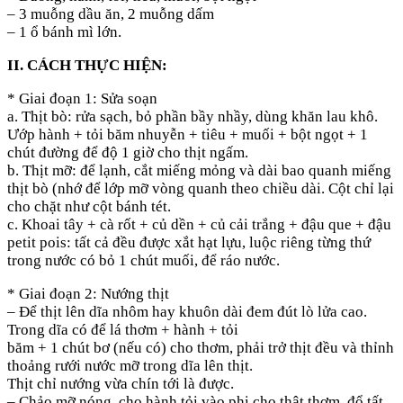
– 3 muỗng dầu ăn, 2 muỗng dấm
– 1 ổ bánh mì lớn.
II. CÁCH THỰC HIỆN:
* Giai đoạn 1: Sửa soạn
a. Thịt bò: rửa sạch, bỏ phần bầy nhầy, dùng khăn lau khô.
Ướp hành + tỏi băm nhuyễn + tiêu + muối + bột ngọt + 1
chút đường để độ 1 giờ cho thịt ngấm.
b. Thịt mỡ: để lạnh, cắt miếng mỏng và dài bao quanh miếng
thịt bò (nhớ để lớp mỡ vòng quanh theo chiều dài. Cột chỉ lại
cho chặt như cột bánh tét.
c. Khoai tây + cà rốt + củ dền + củ cải trắng + đậu que + đậu
petit pois: tất cả đều được xắt hạt lựu, luộc riêng từng thứ
trong nước có bỏ 1 chút muối, để ráo nước.
* Giai đoạn 2: Nướng thịt
– Để thịt lên dĩa nhôm hay khuôn dài đem đút lò lửa cao.
Trong dĩa có để lá thơm + hành + tỏi
băm + 1 chút bơ (nếu có) cho thơm, phải trở thịt đều và thỉnh
thoảng rưới nước mỡ trong dĩa lên thịt.
Thịt chỉ nướng vừa chín tới là được.
– Chảo mỡ nóng, cho hành tỏi vào phi cho thật thơm, đổ tất