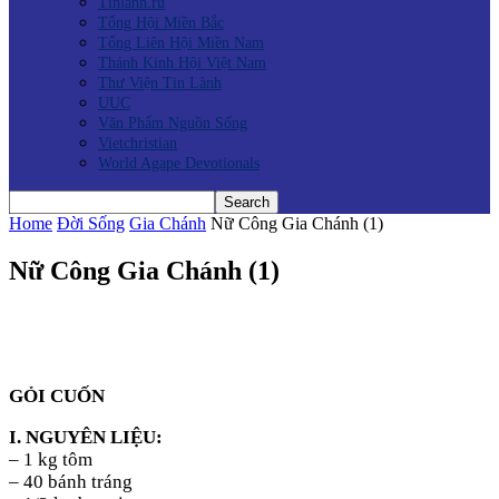
Tinlanh.ru
Tổng Hội Miền Bắc
Tổng Liên Hội Miền Nam
Thánh Kinh Hội Việt Nam
Thư Viện Tin Lành
UUC
Văn Phẩm Nguồn Sống
Vietchristian
World Agape Devotionals
Home
Đời Sống
Gia Chánh
Nữ Công Gia Chánh (1)
Nữ Công Gia Chánh (1)
GỎI CUỐN
I. NGUYÊN LIỆU:
– 1 kg tôm
– 40 bánh tráng