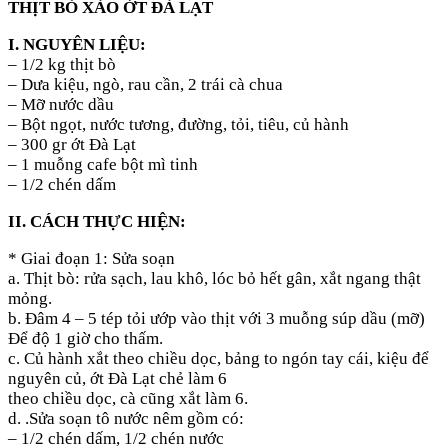
THỊT BÒ XÀO ỚT ĐÀ LẠT
I. NGUYÊN LIỆU:
– 1/2 kg thịt bò
– Dưa kiệu, ngò, rau cần, 2 trái cà chua
– Mỡ nước dầu
– Bột ngọt, nước tương, đường, tỏi, tiêu, củ hành
– 300 gr ớt Đà Lạt
– 1 muỗng cafe bột mì tinh
– 1/2 chén dấm
II. CÁCH THỰC HIỆN:
* Giai đoạn 1: Sửa soạn
a. Thịt bò: rửa sạch, lau khô, lóc bỏ hết gân, xắt ngang thật
mỏng.
b. Đâm 4 – 5 tép tỏi ướp vào thịt với 3 muỗng súp dầu (mỡ)
Để độ 1 giờ cho thấm.
c. Củ hành xắt theo chiều dọc, bảng to ngón tay cái, kiệu để
nguyên củ, ớt Đà Lạt chẻ làm 6
theo chiều dọc, cà cũng xắt làm 6.
d. .Sửa soạn tô nước nêm gồm có:
– 1/2 chén dấm, 1/2 chén nước