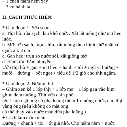
– 1 chén mắm nêm xay
– 3 củ hành ta
II. CÁCH THỰC HIỆN:
* Giai đoạn 1: Sửa soạn
a. Thịt bò: rửa sạch, lau khô nước. Xắt lát mỏng như mỡ heo
luộc.
b. Mỡ: rửa sạch, luộc chín, xắt mỏng theo hình chữ nhật có
cạnh 2 x 3 cm
c. Gan heo: trụn sơ nước sôi, xắt giống mỡ
d. Hành tỏi: băm nhuyễn
Ướp thịt bò + gan + mỡ heo + hành + tỏi + ngủ vị hương +
muối + đường + bột ngọt + tiêu để 1/2 giờ cho thịt ngấm.
* Giai đoạn 2: Nướng thịt
– Ghim xen kẻ 1 lớp thịt + 1 lớp mỡ + 1 lớp gan vào kim
ghim đem nướng. Thịt vừa chín phết
lên 1 lớp mật ong có pha loãng thêm 1 muỗng nước, cho thịt
vàng óng (nếu không có mật ong
có thể thay vào nước màu dừa pha loãng.)
+ Cách làm mắm nêm:
Đường + chanh + tỏi + ớt giả nhỏ. Cho mắm nêm + nước