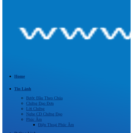
Home
Tin Lành
Bước Đầu Theo Chúa
Chứng Đạo Đơn
Lời Chứng
Nghe CD Chứng Đạo
Phúc Âm
Điện Thoại Phúc Âm