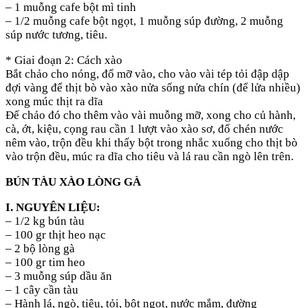
– 1 muỗng cafe bột mì tinh
– 1/2 muỗng cafe bột ngọt, 1 muỗng súp đường, 2 muỗng
súp nước tương, tiêu.
* Giai đoạn 2: Cách xào
Bắt chảo cho nóng, đổ mỡ vào, cho vào vài tép tỏi đập dập
đợi vàng để thịt bò vào xào nửa sống nửa chín (để lửa nhiều)
xong múc thịt ra dĩa
Để chảo đó cho thêm vào vài muỗng mỡ, xong cho củ hành,
cà, ớt, kiệu, cọng rau cần 1 lượt vào xào sơ, đổ chén nước
nêm vào, trộn đều khi thấy bột trong nhắc xuống cho thịt bò
vào trộn đều, múc ra dĩa cho tiêu và lá rau cần ngò lên trên.
BÚN TÀU XÀO LÒNG GÀ
I. NGUYÊN LIỆU:
– 1/2 kg bún tàu
– 100 gr thịt heo nạc
– 2 bộ lòng gà
– 100 gr tim heo
– 3 muỗng súp dầu ăn
– 1 cây cần tàu
– Hành lá, ngò, tiêu, tỏi, bột ngọt, nước mắm, đường