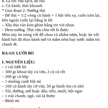
b. Lá lốt: rửa sạch, để ráo
c. Củ hành: thái khoanh
* Giai đoạn 2: Nướng thịt
– Để thịt + 1/2 vòng củ hành + 1 hột tiêu sọ, cuốn tròn lại,
bên ngoài cuốn lại bằng lá lốt
– Xâu thịt vào kim ghim bằng tre vót nhọn
– Đem nướng. Thịt vừa chín tới là được.
Món này ăn nóng với đồ chua và nhấm rượu, hoặc ăn với
bánh hỏi đã thoa hành mỡ và mắm nêm hay nước mắm tỏi
chanh ớt.
RA-GU LƯỠI BÒ
I. NGUYÊN LIỆU:
– 1 cái lưỡi bò
– 300 gr khoai tây củ vừa, 2 củ cà rốt
– 200 gr cà hộp
– 1 muỗng canh bột mì
– 100 củ hành tây cỡ vừa, 50 gr hành tím củ nhỏ
– Tỏi, đường, mỡ hoặc dầu, tiêu, muối, bột ngọt
– 1 trái chanh, ngò, vài lá thơm
– Bánh mì