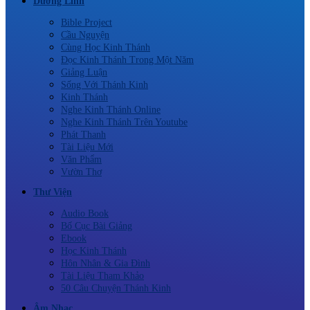
Dưỡng Linh
Bible Project
Cầu Nguyện
Cùng Học Kinh Thánh
Đọc Kinh Thánh Trong Một Năm
Giảng Luận
Sống Với Thánh Kinh
Kinh Thánh
Nghe Kinh Thánh Online
Nghe Kinh Thánh Trên Youtube
Phát Thanh
Tài Liệu Mới
Văn Phẩm
Vườn Thơ
Thư Viện
Audio Book
Bố Cục Bài Giảng
Ebook
Học Kinh Thánh
Hôn Nhân & Gia Đình
Tài Liệu Tham Khảo
50 Câu Chuyện Thánh Kinh
Âm Nhạc