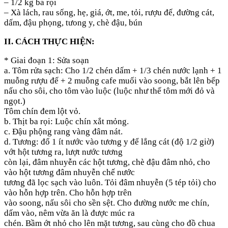
– 1/2 kg ba rọi
– Xà lách, rau sống, hẹ, giá, ớt, me, tỏi, rượu đế, đường cát,
dấm, đậu phọng, tưong y, chè đậu, bún
II. CÁCH THỰC HIỆN:
* Giai đoạn 1: Sửa soạn
a. Tôm rửa sạch: Cho 1/2 chén dấm + 1/3 chén nước lạnh + 1
muỗng rượu đế + 2 muỗng cafe muối vào soong, bắt lên bếp
nấu cho sôi, cho tôm vào luộc (luộc như thế tôm mới đỏ và
ngọt.)
Tôm chín đem lột vỏ.
b. Thịt ba rọi: Luộc chín xắt mỏng.
c. Đậu phộng rang vàng đâm nát.
d. Tương: đổ 1 ít nước vào tương y để lắng cát (độ 1/2 giờ)
vớt hột tương ra, lượt nước tương
còn lại, đâm nhuyễn các hột tương, chè đậu đâm nhỏ, cho
vào hột tương đâm nhuyễn chế nước
tương đã lọc sạch vào luôn. Tỏi đâm nhuyễn (5 tép tỏi) cho
vào hỗn hợp trên. Cho hỗn hợp trên
vào soong, nấu sôi cho sền sệt. Cho đường nước me chín,
dấm vào, nêm vừa ăn là được múc ra
chén. Bầm ớt nhỏ cho lên mặt tương, sau cùng cho đồ chua