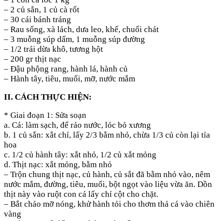
– 2 củ sắn, 1 củ cà rốt
– 30 cái bánh tráng
– Rau sống, xà lách, dưa leo, khế, chuối chát
– 3 muỗng súp dấm, 1 muỗng súp đường
– 1/2 trái dừa khô, tương hột
– 200 gr thịt nạc
– Đậu phộng rang, hành lá, hành củ
– Hành tây, tiêu, muối, mỡ, nước mắm
II. CÁCH THỰC HIỆN:
* Giai đoạn 1: Sửa soạn
a. Cá: làm sạch, để ráo nước, lóc bỏ xương
b. 1 củ sắn: xắt chỉ, lấy 2/3 bằm nhỏ, chừa 1/3 củ còn lại tỉa
hoa
c. 1/2 củ hành tây: xắt nhỏ, 1/2 củ xắt mỏng
d. Thịt nạc: xắt mỏng, bằm nhỏ
– Trộn chung thịt nạc, củ hành, củ sắt đã bằm nhỏ vào, nêm
nước mắm, đường, tiêu, muối, bột ngọt vào liệu vừa ăn. Dồn
thịt này vào ruột con cá lấy chỉ cột cho chặt.
– Bắt chảo mỡ nóng, khử hành tỏi cho thơm thả cá vào chiên
vàng