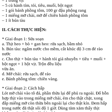
– 1 trứng vịt
– 5 củ hành tím, tỏi, tiêu, muối, bột ngọt
– 1 gói bánh phồng tôm, 100 gr đậu phộng rang
– 1 miếng mỡ chài, mỡ để chiên bánh phồng tôm
– 1 ít bún tàu
II. CÁCH THỰC HIỆN:
* Giai đoạn 1: Sửa soạn
a. Thịt heo + bò + gan heo: rửa sạch, bầm nhỏ
b. Bún tàu: ngâm nước cho mềm, cắt khúc độ 3 cm đẻ rào
nước
c. Cho thịt + bún tàu + hành tỏi giả nhuyễn + tiêu + muối +
bột ngọt + 1 hột vịt. Trộn đều liệu
vừa ăn.
d. Mỡ chài: rửa sạch, để ráo
e. Bánh phồng tôm: chiên vàng.
* Giai đoạn 2: Cách hấp
Lót mỡ chài vào tô đá, phần thừa lại để phủ ra ngoài. Đổ hỗn
hợp thịt vào trong miếng mỡ chài, ém cho thật chặt, xong
đắp miếng mỡ còn thừa bên ngoài lại cho thật kín. Đem hấp
trong nước đã thật sôi độ 1 giờ. Dùng tăm xăm thấy thịt