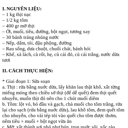
I. NGUYÊN LIỆU:
– 1 kg thịt nạc
– 1/2 kg tôm
– 400 gr mỡ thịt
– Ớt, muối, tiêu, đường, bột ngọt, tương xay
– 30 bánh tráng nhúng nước
– Nếp, dấm, tỏi, đậu phộng, đường
– Rau sống, dưa chuột, chuối chát, bánh hỏi
– Khế, xà lách, cà rốt, hẹ, củ cải đỏ, củ cải trắng, nước dừa
tươi
II. CÁCH THỰC HIỆN:
* Giai đoạn 1: Sửa soạn
a. Thịt : rửa bằng nuớc dừa, lấy khăn lau thật khô, xắt từng
miếng mỏng theo chiều sớ thịt (để dễ quết) đem thịt quết
nhuyễn, muốn thịt đỏ nên cho 1 chút muối diêm
b. Tôm: lột vỏ, bỏ đầu và gạch, chà muối cho tôm trắng, rửa
lại cho sạch (rửa bằng nuớc dừa), lau khô tôm, đem quết tôm
cho nhuyễn, cho vài tép tỏi vào quết cho tôm được thơm,
nêm tiêu + muối + bột ngọt vừa ăn
c. Mỡ: xắt thành sợi nhỏ như bún, trụn nuớc sôi, xốc ráo