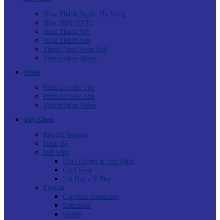
Nhạc Thánh Nguồn Hy Vọng
Nhạc NHV/TVTL
Nhạc Thánh Việt
Nhạc Thánh Anh
Thánh Nhạc Song Ngữ
Vietchristian Music
Video
Phim Cơ Đốc Việt
Phim Cơ Đốc Anh
Vietchristian Video
Tùy Chọn
Bản Đồ Website
Danh Bạ
Đời Sống
Dinh Dưỡng & Sức Khỏe
Gia Chánh
Lời Hay – Ý Đẹp
English
Christian Broadcasts
Education
Health