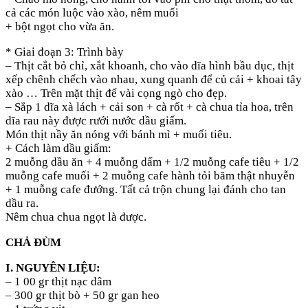
cả các món luộc vào xào, nêm muối
+ bột ngọt cho vừa ăn.
* Giai đoạn 3: Trình bày
– Thịt cắt bỏ chỉ, xắt khoanh, cho vào dĩa hình bầu dục, thịt
xếp chênh chếch vào nhau, xung quanh để củ cải + khoai tây
xào … Trên mặt thịt để vài cọng ngò cho đẹp.
– Sắp 1 dĩa xà lách + cải son + cà rốt + cà chua tỉa hoa, trên
dĩa rau này được rưới nước dầu giấm.
Món thịt nầy ăn nóng với bánh mì + muối tiêu.
+ Cách làm dầu giấm:
2 muỗng dầu ăn + 4 muỗng dấm + 1/2 muỗng cafe tiêu + 1/2
muỗng cafe muối + 2 muỗng cafe hành tỏi băm thật nhuyễn
+ 1 muỗng cafe đướng. Tất cả trộn chung lại đánh cho tan
dầu ra.
Nêm chua chua ngọt là được.
CHẢ ĐÙM
I. NGUYÊN LIỆU:
– 1 00 gr thịt nạc dâm
– 300 gr thịt bò + 50 gr gan heo