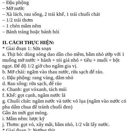
– Đậu phộng
– Mỡ nước
– Xà lách, rau sống, 2 trái khế, 1 trái chuối chát
– 1/2 trái thơm
– 1 chén mắm nêm
– Bánh tráng hoặc bánh hỏi
II. CÁCH THỰC HIỆN:
* Giai đoạn 1: Sửa soạn
a. Thịt bò: dùng sóng dao dần cho mềm, bằm nhỏ ướp với 1
muỗng mỡ nước + hành + tỏi giả nhỏ + tiêu + muối + bột
ngọt. Để độ 1/2 giờ cho ngấm gia vị.
b. Mỡ chài: ngâm vào thau nước, rửa sạch để ráo.
c. Đậu phộng: rang vàng, đâm nhỏ
d. Rau sống: rửa sạch, để ráo
e. Chanh: gọt vỏxanh, tách múi
f. Khế: gọt cạnh, ngâm nước lã
g. Chuối chát: ngâm nước và tước vỏ lụa (ngâm vào nước có
pha dấm chua để tránh chuối đen)
Gần ăn mới gọt mỏng.
i. Mắm nêm: lược kỹ
j. Thơm: gọt vỏ, xây mắt, bầm nhỏ, 1/2 vắt lấy nước.
* Giai đoạn 2: Nướng thịt