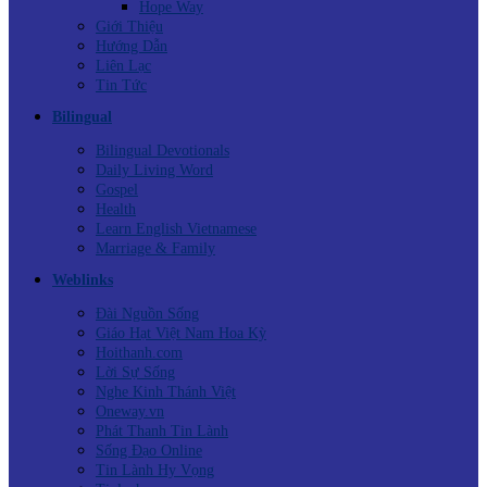
Hope Way
Giới Thiệu
Hướng Dẫn
Liên Lạc
Tin Tức
Bilingual
Bilingual Devotionals
Daily Living Word
Gospel
Health
Learn English Vietnamese
Marriage & Family
Weblinks
Đài Nguồn Sống
Giáo Hạt Việt Nam Hoa Kỳ
Hoithanh.com
Lời Sự Sống
Nghe Kinh Thánh Việt
Oneway.vn
Phát Thanh Tin Lành
Sống Đạo Online
Tin Lành Hy Vọng