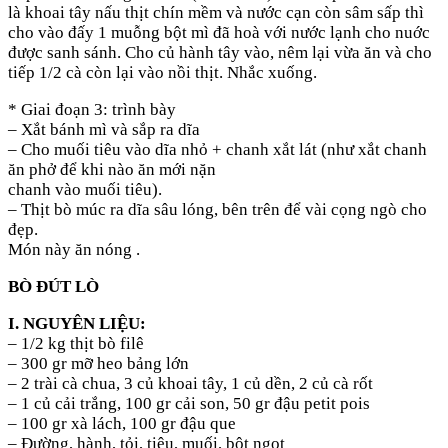
là khoai tây nấu thịt chín mềm và nước cạn còn sâm sấp thì
cho vào đấy 1 muỗng bột mì đã hoà với nước lạnh cho nuớc
được sanh sánh. Cho củ hành tây vào, nêm lại vừa ăn và cho
tiếp 1/2 cà còn lại vào nồi thịt. Nhắc xuống.
* Giai đoạn 3: trình bày
– Xắt bánh mì và sắp ra dĩa
– Cho muối tiêu vào dĩa nhỏ + chanh xắt lát (như xắt chanh
ăn phở để khi nào ăn mới nặn
chanh vào muối tiêu).
– Thịt bò múc ra dĩa sâu lóng, bên trên để vài cọng ngò cho
đẹp.
Món này ăn nóng .
BÒ ĐÚT LÒ
I. NGUYÊN LIỆU:
– 1/2 kg thịt bò filê
– 300 gr mỡ heo bảng lớn
– 2 trài cà chua, 3 củ khoai tây, 1 củ dền, 2 củ cà rốt
– 1 củ cải trắng, 100 gr cải son, 50 gr đậu petit pois
– 100 gr xà lách, 100 gr đậu que
– Đường, hành, tỏi, tiêu, muối, bột ngọt