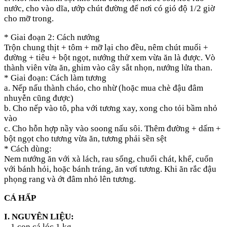
nước, cho vào dĩa, ướp chút đường để nơi có gió độ 1/2 giờ
cho mỡ trong.
* Giai đoạn 2: Cách nướng
Trộn chung thịt + tôm + mỡ lại cho đều, nêm chút muối +
đường + tiêu + bột ngọt, nướng thử xem vừa ăn là được. Vò
thành viên vừa ăn, ghim vào cây sắt nhọn, nướng lửa than.
* Giai đoạn: Cách làm tương
a. Nếp nấu thành cháo, cho nhừ (hoặc mua chè đậu đâm
nhuyễn cũng được)
b. Cho nếp vào tô, pha với tương xay, xong cho tỏi bầm nhỏ
vào
c. Cho hỗn hợp nầy vào soong nấu sôi. Thêm đường + dấm +
bột ngọt cho tương vừa ăn, tương phải sền sệt
* Cách dùng:
Nem nướng ăn với xà lách, rau sống, chuối chát, khế, cuốn
với bánh hỏi, hoặc bánh tráng, ăn vơí tương. Khi ăn rắc đậu
phọng rang và ớt đâm nhỏ lên tương.
CÁ HẤP
I. NGUYÊN LIỆU:
– 1 con cá lóc 1 kg