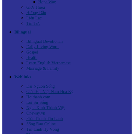
Hope Way
Giới Thiệu
Hướng Dẫn
Liên Lạc
Tin Tức
Bilingual
Bilingual Devotionals
Daily Living Word
Gospel
Health
Learn English Vietnamese
Marriage & Family
Weblinks
Đài Nguồn Sống
Giáo Hạt Việt Nam Hoa Kỳ
Hoithanh.com
Lời Sự Sống
Nghe Kinh Thánh Việt
Oneway.vn
Phát Thanh Tin Lành
Sống Đạo Online
Tin Lành Hy Vọng