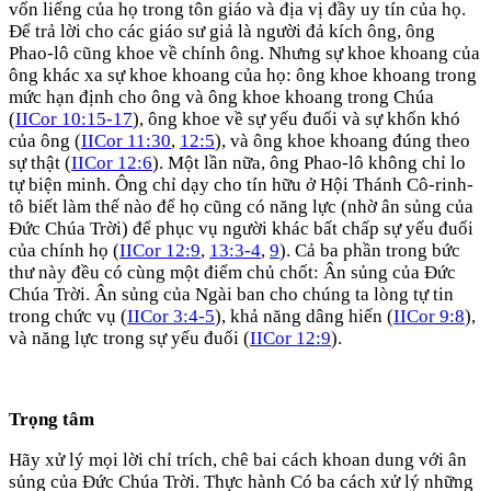
vốn liếng của họ trong tôn giáo và địa vị đầy uy tín của họ.
Để trả lời cho các giáo sư giả là người đả kích ông, ông
Phao-lô cũng khoe về chính ông. Nhưng sự khoe khoang của
ông khác xa sự khoe khoang của họ: ông khoe khoang trong
mức hạn định cho ông và ông khoe khoang trong Chúa
(
IICor 10:15-17
), ông khoe về sự yếu đuối và sự khốn khó
của ông (
IICor 11:30
,
12:5
), và ông khoe khoang đúng theo
sự thật (
IICor 12:6
). Một lần nữa, ông Phao-lô không chỉ lo
tự biện minh. Ông chỉ dạy cho tín hữu ở Hội Thánh Cô-rinh-
tô biết làm thế nào để họ cũng có năng lực (nhờ ân sủng của
Đức Chúa Trời) để phục vụ người khác bất chấp sự yếu đuối
của chính họ (
IICor 12:9
,
13:3-4
,
9
). Cả ba phần trong bức
thư này đều có cùng một điểm chủ chốt: Ân sủng của Đức
Chúa Trời. Ân sủng của Ngài ban cho chúng ta lòng tự tin
trong chức vụ (
IICor 3:4-5
), khả năng dâng hiến (
IICor 9:8
),
và năng lực trong sự yếu đuối (
IICor 12:9
).
Trọng tâm
Hãy xử lý mọi lời chỉ trích, chê bai cách khoan dung với ân
sủng của Đức Chúa Trời. Thực hành Có ba cách xử lý những