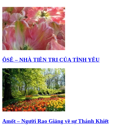
ÔSÊ – NHÀ TIÊN TRI CỦA TÌNH YÊU
Amốt – Người Rao Giảng về sự Thánh Khiết