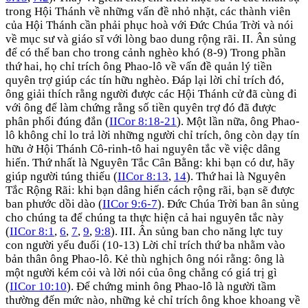
trong Hội Thánh về những vấn đề nhỏ nhặt, các thành viên
của Hội Thánh cần phải phục hoà với Đức Chúa Trời và nói
về mục sư và giáo sĩ với lòng bao dung rộng rãi. II. Ân sủng
để có thể ban cho trong cảnh nghèo khó (8-9) Trong phần
thứ hai, họ chỉ trích ông Phao-lô về vấn đề quản lý tiền
quyên trợ giúp các tín hữu nghèo. Đáp lại lời chỉ trích đó,
ông giải thích rằng người được các Hội Thánh cử đã cùng đi
với ông để làm chứng rằng số tiền quyên trợ đó đã được
phân phối đúng đắn (
IICor 8:18-21
). Một lần nữa, ông Phao-
lô không chỉ lo trả lời những người chỉ trích, ông còn dạy tín
hữu ở Hội Thánh Cô-rinh-tô hai nguyên tắc về việc dâng
hiến. Thứ nhất là Nguyên Tắc Cân Bằng: khi bạn có dư, hãy
giúp người túng thiếu (
IICor 8:13
,
14
). Thứ hai là Nguyên
Tắc Rộng Rãi: khi bạn dâng hiến cách rộng rãi, bạn sẽ được
ban phước dồi dào (
IICor 9:6-7
). Đức Chúa Trời ban ân sủng
cho chúng ta để chúng ta thực hiện cả hai nguyên tắc này
(
IICor 8:1
,
6
,
7
,
9
,
9:8
). III. Ân sủng ban cho năng lực tuy
con người yếu đuối (10-13) Lời chỉ trích thứ ba nhằm vào
bản thân ông Phao-lô. Kẻ thù nghịch ông nói rằng: ông là
một người kém cỏi và lời nói của ông chẳng có giá trị gì
(
IICor 10:10
). Để chứng minh ông Phao-lô là người tầm
thường đến mức nào, những kẻ chỉ trích ông khoe khoang về