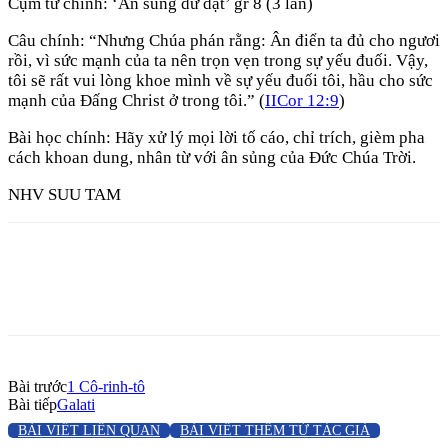
Cụm từ chính: ‘Ân sủng dư dật’ gr 8 (3 lần)
Câu chính: “Nhưng Chúa phán rằng: Ân điển ta đủ cho ngươi
rồi, vì sức mạnh của ta nên trọn vẹn trong sự yếu đuối. Vậy,
tôi sẽ rất vui lòng khoe mình về sự yếu đuối tôi, hầu cho sức
mạnh của Đấng Christ ở trong tôi.” (
IICor 12:9
)
Bài học chính: Hãy xử lý mọi lời tố cáo, chỉ trích, gièm pha
cách khoan dung, nhân từ với ân sủng của Đức Chúa Trời.
NHV SUU TAM
Bài trước
1 Cô-rinh-tô
Bài tiếp
Galati
BÀI VIẾT LIÊN QUAN
BÀI VIẾT THÊM TỪ TÁC GIẢ