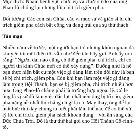
Mục đích: Nhằm bênh vực chức vụ và chức sứ đồ của ông
Phao-lô chống lại những lời chỉ trích gièm pha.
Đối tượng: Các con cái Chúa, các vị mục sư và giáo sĩ bị chỉ
trích gièm pha cách bất công và đang trải qua sự thử thách.
Tản mạn
Nhiều năm về trước, một người bạn trẻ nhưng khôn ngoan đã
khuyên tôi một điều tôi vẫn nhớ đến tận bây giờ. Anh ấy nói
rằng: “Người dại nào cũng có thể gièm pha, chỉ trích, chỉ có
người tin kính Chúa mới có thể xây dựng”. Dường như là hễ
bạn thực hiện bất cứ một việc gì đáng làm trên đời này là bạn
sẽ bị chỉ trích, gièm pha. Còn khi bạn làm một việc gì đáng
làm trong Hội Thánh, bạn sẽ bị gièm pha, chỉ trích nhiều hơn
nữa. Ông Phao-lô chẳng phải là trường hợp ngoại lệ. Có lẽ
ông là vị sứ đồ làm việc đắc lực nhất nên ông bị tố cáo, gièm
pha nặng nề nhất thì chẳng có gì lạ cả. May thay, ông để lại
một bức thư dạy chúng ta biết phải làm thế nào để có thể xử
lý lời chỉ trích, gièm pha cách khoan dung – với ân sủng của
Đức Chúa Trời. Đó là thư thứ hai gởi cho Hội Thánh Cô-rinh-
tô.