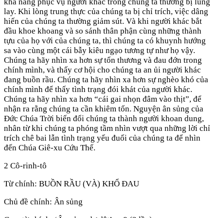
khả năng phục vụ người khác trong chúng ta thường bị lung
lay. Khi lòng trung thực của chúng ta bị chỉ trích, việc dâng
hiến của chúng ta thường giảm sút. Và khi người khác bắt
đầu khoe khoang và so sánh thân phận cùng những thành
tựu của họ với của chúng ta, thì chúng ta có khuynh hướng
sa vào cùng một cái bẫy kiêu ngạo tương tự như họ vậy.
Chúng ta hãy nhìn xa hơn sự tổn thương và đau đớn trong
chính mình, và thấy cơ hội cho chúng ta an ủi người khác
đang buồn rầu. Chúng ta hãy nhìn xa hơn sự nghèo khó của
chính mình để thấy tình trạng đói khát của người khác.
Chúng ta hãy nhìn xa hơn “cái gai nhọn đâm vào thịt”, để
nhận ra rằng chúng ta cần khiêm tốn. Nguyện ân sủng của
Đức Chúa Trời biến đổi chúng ta thành người khoan dung,
nhân từ khi chúng ta phóng tầm nhìn vượt qua những lời chỉ
trích chê bai lẫn tình trạng yếu đuối của chúng ta để nhìn
đến Chúa Giê-xu Cứu Thế.
2 Cô-rinh-tô
Từ chính: BUỒN RẦU (VÀ) KHỔ ĐAU
Chủ đề chính: Ân sủng