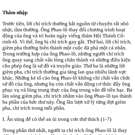
Thâm nhập
Trước tiên, lời chỉ trích thường bắt nguồn từ chuyện rất nhỏ
nhặt, tầm thường. Ông Phao-lô thay đổi chương trình hoạt
động của ông và trì hoãn ngày viếng thăm Hội Thánh Cô-
rinh-tô. Vì thế, ông bị chỉ trích gay gắt. Thứ hai, lời chỉ trích,
gièm pha thường biến thành một cuộc đả phá một cá nhân.
Trong trường hợp của ông Phao-lô, những người chỉ trích
ông quay sang chất vấn lòng chân thành và những điều kiện
cho phép ông là sứ đồ và truyền giáo. Thứ ba là những lời
gièm pha, chỉ trích thường gia tăng lan qua nhiều lãnh vực
khác. Những kẻ tố cáo ông Phao-lô không chỉ chất vấn chức
sứ đồ của ông, nhưng họ còn chất vấn động cơ thúc đẩy ông
phục vụ và lòng trung thực của ông trong vấn đề tiền bạc. Ba
làn sóng gièm pha, chỉ trích nhằm vào ông Phao-lô tạo thành
ba phần của bức thư này. Ông lần lượt xử lý từng đợt gièm
pha, chỉ trích trong mỗi phần.
I. Ân sủng để có thể an ủi trong cơn thử thách (1-7)
Trong phần thứ nhất, người ta chỉ trích ông Phao-lô là thay