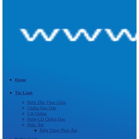
Home
Tin Lành
Bước Đầu Theo Chúa
Chứng Đạo Đơn
Lời Chứng
Nghe CD Chứng Đạo
Phúc Âm
Điện Thoại Phúc Âm