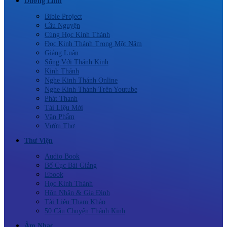
Dưỡng Linh
Bible Project
Cầu Nguyện
Cùng Học Kinh Thánh
Đọc Kinh Thánh Trong Một Năm
Giảng Luận
Sống Với Thánh Kinh
Kinh Thánh
Nghe Kinh Thánh Online
Nghe Kinh Thánh Trên Youtube
Phát Thanh
Tài Liệu Mới
Văn Phẩm
Vườn Thơ
Thư Viện
Audio Book
Bố Cục Bài Giảng
Ebook
Học Kinh Thánh
Hôn Nhân & Gia Đình
Tài Liệu Tham Khảo
50 Câu Chuyện Thánh Kinh
Âm Nhạc