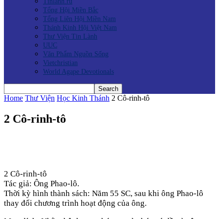
Tinlanh.ru
Tổng Hội Miền Bắc
Tổng Liên Hội Miền Nam
Thánh Kinh Hội Việt Nam
Thư Viện Tin Lành
UUC
Văn Phẩm Nguồn Sống
Vietchristian
World Agape Devotionals
Home
Thư Viện
Học Kinh Thánh
2 Cô-rinh-tô
2 Cô-rinh-tô
2 Cô-rinh-tô
Tác giả: Ông Phao-lô.
Thời kỳ hình thành sách: Năm 55 SC, sau khi ông Phao-lô
thay đổi chương trình hoạt động của ông.