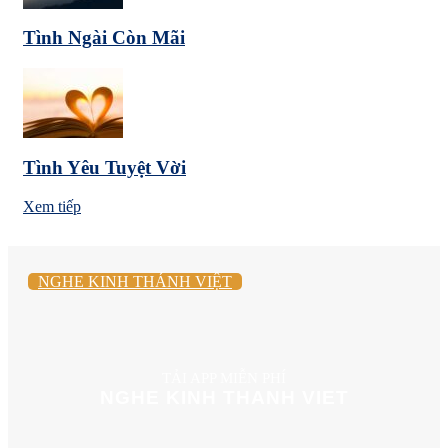
Tình Ngài Còn Mãi
Tình Yêu Tuyệt Vời
Xem tiếp
NGHE KINH THÁNH VIỆT
TẢI APP MIỄN PHÍ
NGHE KINH THANH VIET