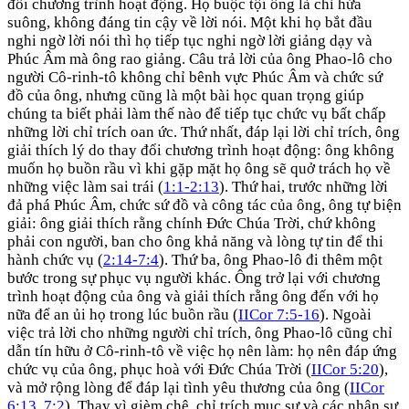
đổi chương trình hoạt động. Họ buộc tội ông là chỉ hứa
suông, không đáng tin cậy về lời nói. Một khi họ bắt đầu
nghi ngờ lời nói thì họ tiếp tục nghi ngờ lời giảng dạy và
Phúc Âm mà ông rao giảng. Câu trả lời của ông Phao-lô cho
người Cô-rinh-tô không chỉ bênh vực Phúc Âm và chức sứ
đồ của ông, nhưng cũng là một bài học quan trọng giúp
chúng ta biết phải làm thế nào để tiếp tục chức vụ bất chấp
những lời chỉ trích oan ức. Thứ nhất, đáp lại lời chỉ trích, ông
giải thích lý do thay đổi chương trình hoạt động: ông không
muốn họ buồn rầu vì khi gặp mặt họ ông sẽ quở trách họ về
những việc làm sai trái (
1:1-2:13
). Thứ hai, trước những lời
đả phá Phúc Âm, chức sứ đồ và công tác của ông, ông tự biện
giải: ông giải thích rằng chính Đức Chúa Trời, chứ không
phải con người, ban cho ông khả năng và lòng tự tin để thi
hành chức vụ (
2:14-7:4
). Thứ ba, ông Phao-lô đi thêm một
bước trong sự phục vụ người khác. Ông trở lại với chương
trình hoạt động của ông và giải thích rằng ông đến với họ
nữa để an ủi họ trong lúc buồn rầu (
IICor 7:5-16
). Ngoài
việc trả lời cho những người chỉ trích, ông Phao-lô cũng chỉ
dẫn tín hữu ở Cô-rinh-tô về việc họ nên làm: họ nên đáp ứng
chức vụ của ông, phục hoà với Đức Chúa Trời (
IICor 5:20
),
và mở rộng lòng để đáp lại tình yêu thương của ông (
IICor
6:13
,
7:2
). Thay vì gièm chê, chỉ trích mục sư và các nhân sự