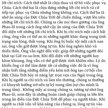
lời chỉ trích. Cách thứ nhất là chịu thua và từ bỏ việc phục vụ
Chúa. Cách thứ hai là chịu đựng những lời chỉ trích và cứ
tiếp tục phục vụ Chúa nhưng lòng không vui. Cách thứ ba là
nhờ ân sủng của Đức Chúa Trời để chiến thắng, vượt lên trên
những lời chỉ trích đó. Chúng ta cần noi theo gương của ông
Phao-lô trong cách ông nhờ cậy ân sủng của Đức Chúa Trời
đối diện với những lời chỉ trích. Khi bị chỉ trích một cách bất
công, ông vẫn có thể an ủi những người khác đang trong tình
trạng nản lòng, thất vọng. Khi ông bị buộc tội một cách oan
sai, ông vẫn giữ được lòng tự tin. Khi ông nghèo khó và
thiếu thốn. Ông vẫn nghĩ đến việc giúp đỡ những người đói
khát tại Giê-ru-sa-lem. Khi đối diện với những người hay
khoe khoang, ông vẫn có thể giữ được tính khiêm nhu. Lý do
khiến ông có thể làm được tất cả những việc đó là vì ông
nhận biết rằng những điểm yếu kém nơi ông tạo cơ hội cho
Đức Chúa Trời bày tỏ năng lực trọn vẹn của Ngài trong ông.
Khi bị người ta chỉ trích và làm tổn thương, chúng ta thường
có khuynh hướng trở nên tự kỷ trung tâm (tự cho mình là
trung tâm) . Không mấy ai trong chúng ta, tương tự như ông
Phao-lô, xem đây là những hoàn cảnh giúp chúng ta lớn lên
trong ân điển của Đức Chúa Trời để phục vụ người khác. Khi
người ta chất vấn về khả năng của chúng ta, lòng tự tin vào