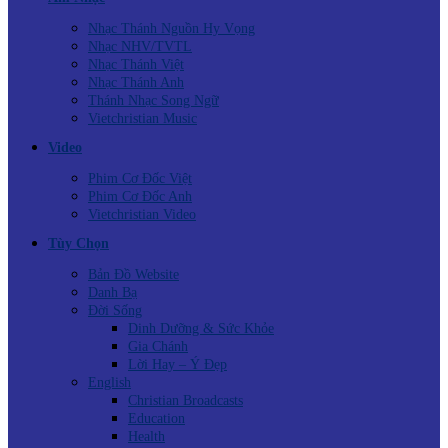
Nhạc Thánh Nguồn Hy Vọng
Nhạc NHV/TVTL
Nhạc Thánh Việt
Nhạc Thánh Anh
Thánh Nhạc Song Ngữ
Vietchristian Music
Video
Phim Cơ Đốc Việt
Phim Cơ Đốc Anh
Vietchristian Video
Tùy Chọn
Bản Đồ Website
Danh Bạ
Đời Sống
Dinh Dưỡng & Sức Khỏe
Gia Chánh
Lời Hay – Ý Đẹp
English
Christian Broadcasts
Education
Health