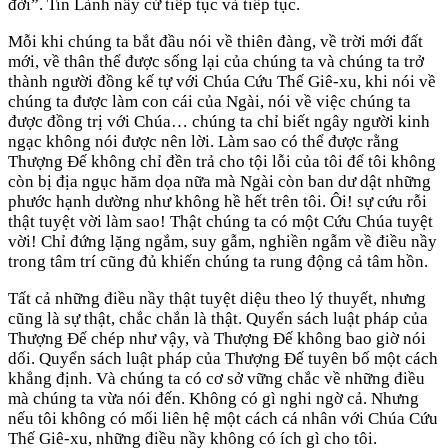
đời”. Tin Lành nầy cứ tiếp tục và tiếp tục.
Mỗi khi chúng ta bắt đầu nói về thiên đàng, về trời mới đất
mới, về thân thể được sống lại của chúng ta và chúng ta trở
thành người đồng kế tự với Chúa Cứu Thế Giê-xu, khi nói về
chúng ta được làm con cái của Ngài, nói về việc chúng ta
được đồng trị với Chúa… chúng ta chỉ biết ngây người kinh
ngạc không nói được nên lời. Làm sao có thể được rằng
Thượng Đế không chỉ đền trả cho tội lỗi của tôi để tôi không
còn bị địa ngục hăm dọa nữa mà Ngài còn ban dư dật những
phước hạnh dường như không hề hết trên tôi. Ôi! sự cứu rỗi
thật tuyệt vời làm sao! Thật chúng ta có một Cứu Chúa tuyệt
vời! Chỉ đứng lặng ngắm, suy gẫm, nghiền ngẫm về điều nầy
trong tâm trí cũng đủ khiến chúng ta rung động cả tâm hồn.
Tất cả những điều nầy thật tuyệt diệu theo lý thuyết, nhưng
cũng là sự thật, chắc chắn là thật. Quyển sách luật pháp của
Thượng Đế chép như vậy, và Thượng Đế không bao giờ nói
dối. Quyển sách luật pháp của Thượng Đế tuyên bố một cách
khẳng định. Và chúng ta có cơ sở vững chắc về những điều
mà chúng ta vừa nói đến. Không có gì nghi ngờ cả. Nhưng
nếu tôi không có mối liên hệ một cách cá nhân với Chúa Cứu
Thế Giê-xu, những điều nầy không có ích gì cho tôi.