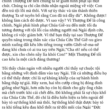
chính Thượng Đế nên chúng ta sẽ giảm hình phạt lại một
chút. Chúng ta chỉ cần thừa nhận ngoài miệng về việc Con
đền trả tội lỗi mà thôi. Với sự ủy thác và tán thành thiên
thượng Ta sẽ tuyên bố rằng Con đã trả đầy đủ”. Không được!
không làm cách đó được. Vì sao vậy? Vì Thượng Đế là công
chính, Ngài phải hình phạt Chúa Giê-xu đến mức tối đa
tương đương với tội lỗi của những người mà Ngài định cứu,
không có việc giảm bớt. Vì thế bạn thấy tại sao Thượng Đế
quyền năng trong thân xác của Chúa Cứu Thế Giê-xu gieo
mình xuống đất kêu lớn tiếng trong vườn Ghết-sê-ma-nê
đang khi chưa có ai tra tay trên Ngài,”Cha ơi! nếu có thể
được, xin cho chén nầy lìa khỏi Con!” Một Thượng Đế tối
cao kêu la một cách đáng thương!
Tôi thấy chán ngán với nhiều người chỉ thấy sự chuộc tội
bằng những vết đinh đâm vào tay Ngài. Tất cả những điều họ
có thể thấy được chỉ là sự khủng khiếp của sự hành hình
bằng thập tự giá. Hãy xem, hai tên cướp cũng bị đóng đinh
giống như Ngài, hơn nữa họ còn bị đánh cho gãy ống chân
mà chết trước khi cái chết đến. Đó không phải là sự chịu khổ
của Chúa Cứu Thế, đó chỉ là điều hiển hiện ra bên ngoài để
bày tỏ sự thống khổ mà thôi. Sự thống khổ thật được bày tỏ
ra khi tiếng kêu đau khổ thốt ra từ đôi môi của Ngài “Đức