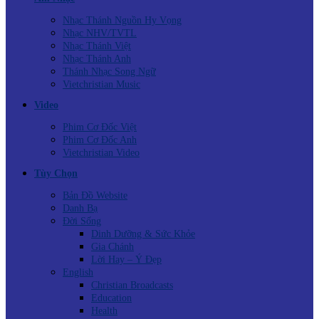
Nhạc Thánh Nguồn Hy Vọng
Nhạc NHV/TVTL
Nhạc Thánh Việt
Nhạc Thánh Anh
Thánh Nhạc Song Ngữ
Vietchristian Music
Video
Phim Cơ Đốc Việt
Phim Cơ Đốc Anh
Vietchristian Video
Tùy Chọn
Bản Đồ Website
Danh Bạ
Đời Sống
Dinh Dưỡng & Sức Khỏe
Gia Chánh
Lời Hay – Ý Đẹp
English
Christian Broadcasts
Education
Health