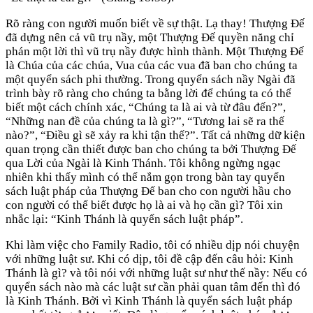
Rõ ràng con người muốn biết về sự thật. Lạ thay! Thượng Đế
đã dựng nên cả vũ trụ nầy, một Thượng Đế quyền năng chỉ
phán một lời thì vũ trụ nầy được hình thành. Một Thượng Đế
là Chúa của các chúa, Vua của các vua đã ban cho chúng ta
một quyển sách phi thường. Trong quyển sách nầy Ngài đã
trình bày rõ ràng cho chúng ta bằng lời để chúng ta có thể
biết một cách chính xác, “Chúng ta là ai và từ đâu đến?”,
“Những nan đề của chúng ta là gì?”, “Tương lai sẽ ra thế
nào?”, “Điều gì sẽ xảy ra khi tận thế?”. Tất cả những dữ kiện
quan trọng cần thiết được ban cho chúng ta bởi Thượng Đế
qua Lời của Ngài là Kinh Thánh. Tôi không ngừng ngạc
nhiên khi thấy mình có thể nắm gọn trong bàn tay quyển
sách luật pháp của Thượng Đế ban cho con người hầu cho
con người có thể biết được họ là ai và họ cần gì? Tôi xin
nhắc lại: “Kinh Thánh là quyển sách luật pháp”.
Khi làm việc cho Family Radio, tôi có nhiều dịp nói chuyện
với những luật sư. Khi có dịp, tôi đề cập đến câu hỏi: Kinh
Thánh là gì? và tôi nói với những luật sư như thế nầy: Nếu có
quyển sách nào mà các luật sư cần phải quan tâm đến thì đó
là Kinh Thánh. Bởi vì Kinh Thánh là quyển sách luật pháp