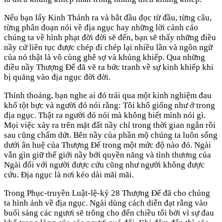
Nếu bạn lấy Kinh Thánh ra và bắt đầu đọc từ đầu, từng câu,
từng phân đoạn nói về địa ngục hay những lời cảnh cáo
chúng ta về hình phạt đời đời sẽ đến, bạn sẽ thấy những điều
nầy cứ liên tục được chép đi chép lại nhiều lần và ngôn ngữ
của nó thật là vô cùng ghê sợ và khủng khiếp. Qua những
điều nầy Thượng Đế đã vẽ ra bức tranh về sự kinh khiếp khi
bị quăng vào địa ngục đời đời.
Thỉnh thoảng, bạn nghe ai đó trải qua một kinh nghiệm đau
khổ tột bực và người đó nói rằng: Tôi khổ giống như ở trong
địa ngục. Thật ra người đó nói mà không biết mình nói gì.
Mọi việc xảy ra trên mặt đất nầy chỉ trong thời gian ngắn rồi
sau cũng chấm dứt. Bên nầy của phần mộ chúng ta luôn sống
dưới ân huệ của Thượng Đế trong một mức độ nào đó. Ngài
vẫn gìn giữ thế giới nầy bởi quyền năng và tình thương của
Ngài đối với người được cứu cũng như người không được
cứu. Địa ngục là nơi kéo dài mãi mãi.
Trong Phục-truyền Luật-lệ-ký 28 Thượng Đế đã cho chúng
ta hình ảnh về địa ngục. Ngài dùng cách diễn đạt rằng vào
buổi sáng các ngươi sẽ trông cho đến chiều tối bởi vì sự đau