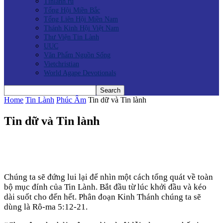
Tinlanh.ru
Tổng Hội Miền Bắc
Tổng Liên Hội Miền Nam
Thánh Kinh Hội Việt Nam
Thư Viện Tin Lành
UUC
Văn Phẩm Nguồn Sống
Vietchristian
World Agape Devotionals
Home
Tin Lành
Phúc Âm
Tin dữ và Tin lành
Tin dữ và Tin lành
Chúng ta sẽ đứng lui lại để nhìn một cách tổng quát về toàn
bộ mục đính của Tin Lành. Bắt đầu từ lúc khởi đầu và kéo
dài suốt cho đến hết. Phân đoạn Kinh Thánh chúng ta sẽ
dùng là Rô-ma 5:12-21.