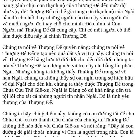
năng gánh chịu cơn thạnh nộ của Thượng Đế đến mức độ
như vậy để Thượng Đế có thể gia tăng cơn thạnh nộ của Ngài
hầu đủ cho hết thảy những người nào tin cậy vào người đó
và muốn người đó thay chỗ cho mình. Đó chính là Con
Người mà Thượng Đế đã cung cấp. Chỉ có một người có thể
làm được điều nầy là chính Thượng Đế.
Chúng ta nói về Thượng Đế quyền năng; chúng ta nói về
Thượng Đế Đấng tạo nên quả đất và vũ trụ nầy. Chúng ta nói
về Thượng Đế hằng hữu từ đời đời cho đến đời đời; chúng ta
nói về Thượng Đế tạo dựng nên vũ trụ nầy chỉ bằng lời phán
Ngài. Nhưng chúng ta không thấy Thượng Đế trong sự vô
hạn Ngài, chúng ta không thấy sự oai nghi trong sự hiện hữu
vĩ đại Ngài cho đến khi chúng ta thấy được Thượng Đế trong
Chúa Cứu Thế Giê-xu. Ngài là Đấng có đủ khả năng đền trả
tội lỗi cho tất cả những người tin nhận Ngài. Đó là tình yêu
thương của Thượng Đế.
Chúng ta hãy chú ý điểm nầy, không có con đường tắt để cho
Chúa Giê-xu trở thành Cứu Chúa của chúng ta. Thượng Đế
không thể nào đến với Chúa Giê-xu và nói rằng: “Đây là con
đường để giải thoát, nhưng vì Con là người trong nhà, Con là