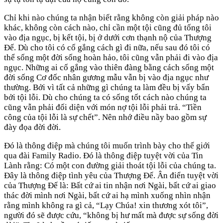
Chỉ khi nào chúng ta nhận biết rằng không còn giải pháp nào
khác, không còn cách nào, chỉ cần một tội cũng đủ tống tôi
vào địa ngục, bị kết tội, bị ở dưới cơn thạnh nộ của Thượng
Đế. Dù cho tôi có cố gắng cách gì đi nữa, nếu sau đó tôi có
thể sống một đời sống hoàn hảo, tôi cũng vẫn phải đi vào địa
ngục. Những ai cố gắng vào thiên đàng bằng cách sống một
đời sống Cơ đốc nhân gương mẫu vẫn bị vào địa ngục như
thường. Bởi vì tất cả những gì chúng ta làm đều bị vấy bẩn
bởi tội lỗi. Dù cho chúng ta có sống tốt cách nào chúng ta
cũng vẫn phải đối diện với món nợ tội lỗi phải trả. “Tiền
công của tội lỗi là sự chết”. Nên nhớ điều nầy bao gồm sự
đày đọa đời đời.
Đó là thông điệp mà chúng tôi muốn trình bày cho thế giới
qua đài Family Radio. Đó là thông điệp tuyệt vời của Tin
Lành rằng: Có một con đường giải thoát tội lỗi của chúng ta.
Đây là thông điệp tình yêu của Thượng Đế. Ân điển tuyệt vời
của Thượng Đế là: Bất cứ ai tin nhận nơi Ngài, bất cứ ai giao
thác đời mình nơi Ngài, bất cứ ai hạ mình xuống nhìn nhận
rằng mình không ra gì cả, “Lạy Chúa! xin thương xót tôi”,
người đó sẽ được cứu, “không bị hư mất mà được sự sống đời