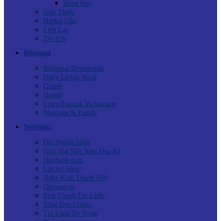
Hope Way
Giới Thiệu
Hướng Dẫn
Liên Lạc
Tin Tức
Bilingual
Bilingual Devotionals
Daily Living Word
Gospel
Health
Learn English Vietnamese
Marriage & Family
Weblinks
Đài Nguồn Sống
Giáo Hạt Việt Nam Hoa Kỳ
Hoithanh.com
Lời Sự Sống
Nghe Kinh Thánh Việt
Oneway.vn
Phát Thanh Tin Lành
Sống Đạo Online
Tin Lành Hy Vọng