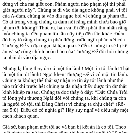
đừng vì cha mà giết con. Phàm người nào phạm tội thì phải
giết người nấy”. Chúng ta đi vào địa ngục không phải vì tội
của A-đam, chúng ta vào địa ngục bởi vì chúng ta phạm tội.
Có ai trong vòng chúng ta dám nói rằng mình chưa bao giờ
phạm tội không? Thực ra, bạn và tôi đều phải thú nhận rằng
mỗi chúng ta đều phạm tội lần nầy tiếp đến lần khác. Điều
đó bày tỏ rằng chúng ta phải đứng trước ngôi phán xét của
Thượng Đế và địa ngục là hậu quả sẽ đến. Chúng ta sẽ bị kết
án và sự công chính hoàn hảo của Thượng Đế đòi hỏi chúng
ta phải đi vào địa ngục.
Nhưng lạ lùng thay đã có một tin lành! Một tin tốt lành! Thật
là một tin tốt lành! Ngợi khen Thượng Đế vì có một tin lành.
Chúng ta không thể thật sự nhận rõ tin ấy tốt lành như thế
nào trừ khi trước hết chúng ta đã nhận thấy được tin dữ thật
kinh khiếp ra sao. Chúng ta đọc thấy ở đây: “Đức Chúa Trời
tỏ lòng yêu thương Ngài đối với chúng ta, khi chúng ta còn
là người có tội, thì Đấng Christ vì chúng ta chịu chết” (Rô-
ma 5:8). Điều đó có nghĩa gì? Hãy suy nghĩ về điều nầy một
cách khách quan.
Giả sử, bạn phạm một tội ác và bạn bị kết án là có tội. Theo
luật pháp của xứ bạn đang sống thì bạn phải ngồi tù 20 năm