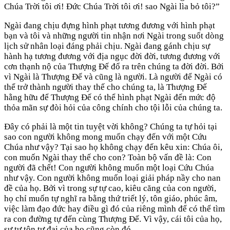
Chúa Trời tôi ơi! Đức Chúa Trời tôi ơi! sao Ngài lìa bỏ tôi?”
Ngài đang chịu đựng hình phạt tương đương với hình phạt
bạn và tôi và những người tin nhận nơi Ngài trong suốt dòng
lịch sử nhân loại đáng phải chịu. Ngài đang gánh chịu sự
hành hạ tương đương với địa ngục đời đời, tương đương với
cơn thạnh nộ của Thượng Đế đổ ra trên chúng ta đời đời. Bởi
vì Ngài là Thượng Đế và cũng là người. Là người để Ngài có
thể trở thành người thay thế cho chúng ta, là Thượng Đế
hằng hữu để Thượng Đế có thể hình phạt Ngài đến mức độ
thỏa mãn sự đòi hỏi của công chính cho tội lỗi của chúng ta.
Đây có phải là một tin tuyệt vời không? Chúng ta tự hỏi tại
sao con người không mong muốn chạy đến với một Cứu
Chúa như vậy? Tại sao họ không chạy đến kêu xin: Chúa ôi,
con muốn Ngài thay thế cho con? Toàn bộ vấn đề là: Con
người đã chết! Con người không muốn một loại Cứu Chúa
như vậy. Con người không muốn loại giải pháp nầy cho nan
đề của họ. Bởi vì trong sự tự cao, kiêu căng của con người,
họ chỉ muốn tự nghĩ ra bằng thứ triết lý, tôn giáo, phúc âm,
việc làm đạo đức hay điều gì đó của riêng mình để có thể tìm
ra con đường tự đến cùng Thượng Đế. Vì vậy, cái tôi của họ,
sự tự tôn tự đại của họ cũng còn đó.