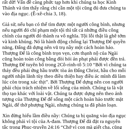
rất dữ! Vấn đề càng phức tạp hơn khi chúng ta học Kinh
Thánh và tìm thấy rằng chỉ cần một tội cũng đủ đưa chúng ta
vào địa ngục. (Ê-xê-chia 3, 18).
Giả sử, nếu bạn có thể tìm được một người công bình, nhưng
nếu người đó chỉ phạm một tội thì tất cả những điều công
chính của người đó thành ra vô nghĩa. Tội lỗi thật là ghê tởm
và kinh khủng. Nó là hành động chống lại Thượng Đế quyền
năng, Đấng đã dựng nên vũ trụ nầy một cách hoàn hảo.
Thượng Đế là công bình trọn vẹn, cơn thạnh nộ của Ngài
cũng hoàn toàn công bằng đòi hỏi án phạt phải được đền trả.
Thượng Đế tuyên bố trong 2Cô-rinh-tô 5:10 “Bởi vì chúng ta
thảy đều phải ứng hầu trước tòa án Đấng Christ, hầu cho mỗi
người nhận lãnh tùy theo điều thiện hay điều ác mình đã làm
lúc còn trong xác thịt”. Bởi Thượng Đế dựng nên con người
phải chịu trách nhiệm về lối sống của mình. Chúng ta là vật
thọ tạo khác với loài vật. Chúng ta được dựng nên theo ảnh
tượng của Thượng Đế để sống một cách hoàn hảo trước mặt
Ngài, để thờ phượng Ngài, nhưng chúng ta đã phản loạn.
Xin đừng hiểu lầm điều nầy: Chúng ta bị quăng vào địa ngục
không phải vì tội của A-đam. Thượng Đế đã đặt ra nguyên
tắc trong Phục-truyền 24:16 “Chớ vì con mà giết cha, cũng