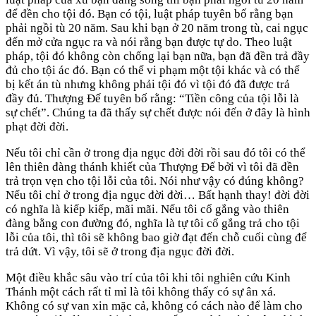
để đền cho tội đó. Bạn có tội, luật pháp tuyên bố rằng bạn
phải ngồi tù 20 năm. Sau khi bạn ở 20 năm trong tù, cai ngục
đến mở cửa ngục ra và nói rằng bạn được tự do. Theo luật
pháp, tội đó không còn chống lại bạn nữa, bạn đã đền trả đầy
đủ cho tội ác đó. Bạn có thể vi phạm một tội khác và có thể
bị kết án tù nhưng không phải tội đó vì tội đó đã được trả
đầy đủ. Thượng Đế tuyên bố rằng: “Tiền công của tội lỗi là
sự chết”. Chúng ta đã thấy sự chết được nói đến ở đây là hình
phạt đời đời.
Nếu tôi chỉ cần ở trong địa ngục đời đời rồi sau đó tôi có thể
lên thiên đàng thánh khiết của Thượng Đế bởi vì tôi đã đền
trả trọn vẹn cho tội lỗi của tôi. Nói như vậy có đúng không?
Nếu tôi chỉ ở trong địa ngục đời đời… Bất hạnh thay! đời đời
có nghĩa là kiếp kiếp, mãi mãi. Nếu tôi cố gắng vào thiên
đàng bằng con đường đó, nghĩa là tự tôi cố gắng trả cho tội
lỗi của tôi, thì tôi sẽ không bao giờ đạt đến chỗ cuối cùng để
trả dứt. Vì vậy, tôi sẽ ở trong địa ngục đời đời.
Một điều khắc sâu vào trí của tôi khi tôi nghiên cứu Kinh
Thánh một cách rất tỉ mỉ là tôi không thấy có sự ân xá.
Không có sự van xin mặc cả, không có cách nào để làm cho