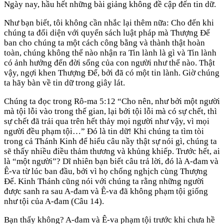
Ngày nay, hầu hết những bài giảng không đề cập đến tin dữ.
Như bạn biết, tôi không cần nhắc lại thêm nữa: Cho đến khi
chúng ta đối diện với quyển sách luật pháp mà Thượng Đế
ban cho chúng ta một cách công bằng và thành thật hoàn
toàn, chúng không thể nào nhận ra Tin lành là gì và Tin lành
có ảnh hưởng đến đời sống của con người như thế nào. Thật
vậy, ngợi khen Thượng Đế, bởi đã có một tin lành. Giờ chúng
ta hãy bàn về tin dữ trong giây lát.
Chúng ta đọc trong Rô-ma 5:12 “Cho nên, như bởi một người
mà tội lỗi vào trong thế gian, lại bởi tội lỗi mà có sự chết, thì
sự chết đã trải qua trên hết thảy mọi người như vậy, vì mọi
người đều phạm tội…” Đó là tin dữ! Khi chúng ta tìm tòi
trong cả Thánh Kinh để hiểu câu nầy thật sự nói gì, chúng ta
sẽ thấy nhiều điều thảm thương và khủng khiếp. Trước hết, ai
là “một người”? Dĩ nhiên bạn biết câu trả lời, đó là A-đam và
Ê-va từ lúc ban đầu, bởi vì họ chống nghịch cùng Thượng
Đế. Kinh Thánh cũng nói với chúng ta rằng những người
được sanh ra sau A-đam và Ê-va đã không phạm tội giống
như tội của A-đam (Câu 14).
Bạn thấy không? A-đam và Ê-va phạm tội trước khi chưa hề