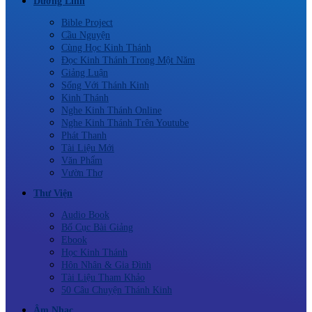
Dưỡng Linh
Bible Project
Cầu Nguyện
Cùng Học Kinh Thánh
Đọc Kinh Thánh Trong Một Năm
Giảng Luận
Sống Với Thánh Kinh
Kinh Thánh
Nghe Kinh Thánh Online
Nghe Kinh Thánh Trên Youtube
Phát Thanh
Tài Liệu Mới
Văn Phẩm
Vườn Thơ
Thư Viện
Audio Book
Bố Cục Bài Giảng
Ebook
Học Kinh Thánh
Hôn Nhân & Gia Đình
Tài Liệu Tham Khảo
50 Câu Chuyện Thánh Kinh
Âm Nhạc