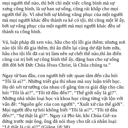
mọi người thể nào, thì bởi chỉ một việc công bình mà sự
xưng công bình, là sự ban sự sống, cũng rải khắp cho mọi
người thể ấy. Vì như bởi sự không vâng phục của một người
mà mọi người khác đều thành ra kẻ có tội, thì cũng một lẽ ấy,
bởi sự vâng phục của một người mà mọi người khác đều sẽ
thành ra công bình.
Vả, luật pháp đã xen vào, hầu cho tội lỗi gia thêm; nhưng nơi
nào tội lỗi đã gia thêm, thì ân điển lại càng dư dật hơn nữa,
hầu cho tội lỗi đã cai trị làm nên sự chết thể nào,thì ân điển
cũng cai trị bởi sự công bình thể ấy, đặng ban cho sự sống
đời đời bởi Đức Chúa Jêsus Christ, là Chúa chúng ta.”
Ngay từ ban đầu, con người hết sức quan tâm đến câu hỏi
“Tôi là ai?”. Những triết gia thi nhau mà suy luận triết học.
Họ dò xét tư tưởng của nhau cố gắng tìm ra giải đáp cho câu
hỏi “Tôi là ai?”, “Tôi từ đâu đến?”, “Thế giới nầy là gì?”.
Những nhà nhân loại học và khoa học cũng từng vật lộn với
vấn đề: “Nguồn gốc của con người”, “Xuất xứ của thế giới”.
Mọi người đều tự hỏi không biết “Tôi là ai?”, “Tôi từ đâu
đến?”, “Sự thật là gì?”. Ngay cả Phi-lát, khi Chúa Giê-xu
đứng trước mặt ông, ông đã nói thay cho tất cả nhân loại:
“Lẽ thật là cái gì?” (Giăng 18:38).