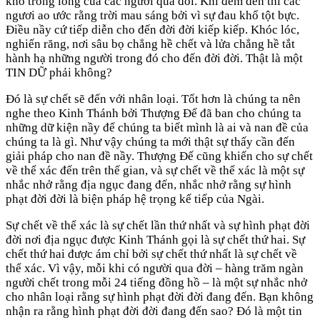
khổ trong lòng của các ngươi quá đổi. Khi đêm đến thì các
ngươi ao ước rằng trời mau sáng bởi vì sự đau khổ tột bực.
Điều nầy cứ tiếp diễn cho đến đời đời kiếp kiếp. Khóc lóc,
nghiến răng, nơi sâu bọ chẳng hề chết và lửa chẳng hề tắt
hành hạ những người trong đó cho đến đời đời. Thật là một
TIN DỮ phải không?
Đó là sự chết sẽ đến với nhân loại. Tốt hơn là chúng ta nên
nghe theo Kinh Thánh bởi Thượng Đế đã ban cho chúng ta
những dữ kiện nầy để chúng ta biết mình là ai và nan đề của
chúng ta là gì. Như vậy chúng ta mới thật sự thấy cần đến
giải pháp cho nan đề nầy. Thượng Đế cũng khiến cho sự chết
về thể xác đến trên thế gian, và sự chết về thể xác là một sự
nhắc nhở rằng địa ngục đang đến, nhắc nhở rằng sự hình
phạt đời đời là biện pháp hệ trọng kế tiếp của Ngài.
Sự chết về thể xác là sự chết lần thứ nhất và sự hình phạt đời
đời nơi địa ngục được Kinh Thánh gọi là sự chết thứ hai. Sự
chết thứ hai được ám chỉ bởi sự chết thứ nhất là sự chết về
thể xác. Vì vậy, mỗi khi có người qua đời – hàng trăm ngàn
người chết trong mỗi 24 tiếng đồng hồ – là một sự nhắc nhở
cho nhân loại rằng sự hình phạt đời đời đang đến. Bạn không
nhận ra rằng hình phạt đời đời đang đến sao? Đó là một tin