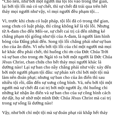
“Cho nên, như bởi một người mà tội lỗi vào trong thế gian,
lại bởi tội lỗi mà có sự chết, thì sự chết đã trải qua trên hết
thảy mọi người như vậy, vì mọi người đều phạm tội…
Vì, trước khi chưa có luật pháp, tội lỗi đã có trong thế gian,
song chưa có luật pháp, thì cũng không kể là tội lỗi. Nhưng
từ A-đam cho đến Môi-se, sự chết cai trị cả đến những kẻ
chẳng phạm tội giống như tội của A-đam, là người làm hình
bóng của Đấng phải đến. Song tội lỗi chẳng phải như sự ban
cho của ân điển. Vì nếu bởi tội lỗi của chỉ một người mà mọi
kẻ khác đều phải chết, thì huống chi ơn của Đức Chúa Trời
và sự ban cho trong ơn Ngài tỏ ra bởi một người là Đức Chúa
Jêsus Christ, chan chứa cho hết thảy mọi người khác là
dường nào! Lại sự ban cho nầy chẳng phải như việc xảy đến
bởi một người phạm tội đâu: sự phán xét chỉ bởi một tội mà
làm nên đoán phạt; nhưng sự ban cho của ân điển thì sau
nhiều tội rồi, dẫn đến sự xưng công bình. Vả, nếu bởi tội một
người mà sự chết đã cai trị bởi một người ấy, thì huống chi
những kẻ nhận ân điển và sự ban cho của sự công bình cách
dư dật, họ sẽ nhờ một mình Đức Chúa Jêsus Christ mà cai trị
trong sự sống là dường nào!
Vậy, như bởi chỉ một tội mà sự đoán phạt rải khắp hết thảy