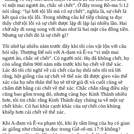
vì một mai ngươi ăn, chắc sẽ chết”. Ở đây trong Rô-ma 5:12
nói rằng: “lại bởi tội lỗi mà có sự chết”, nghĩa là, sự chết là
kết quả của tội lỗi. Trong những câu kế tiếp chúng ta đọc
thấy chữ tội lỗi và sự chết được lặp đi lặp lại nhiều lần. Hai
chữ nầy đi song song với nhau như là hai mặt của đồng tiền.
Nhưng sự chết đó là sự chết gì?
Tôi nhớ lại nhiều năm trước đây khi tôi còn vật lộn với câu
hỏi nầy. Thượng Đế nói với A-đam và Ê-va “vì một mai
ngươi ăn, chắc sẽ chết”. Có người nói: Họ đã không chết, họ
còn sống thêm 900 năm nữa trước khi họ chết về thể xác.
Lúc đó tôi chỉ nghĩ về cái chết của họ thôi nên tôi trả lời
rằng, hột giống của sự chết về thể xác đã được gieo vào thể
xác của họ nên thân thể họ sẽ từ từ già đi và cuối cùng sẽ
chấm dứt bằng cái chết về thể xác. Chắc chắn rằng điều nầy
cũng bao gồm trong đó, nhưng càng học Kinh Thánh nhiều
hơn, tôi tin chắc rằng Kinh Thánh dạy chúng ta về một sự
chết khác. Có hai khía cạnh khác của sự chết còn khủng
khiếp hơn cái chết về thể xác.
Khi A-đam và Ê-va phạm tội, khi ấy tấm lòng của họ có gian
ác giống như chúng ta đọc trong Giê-rê-mi 17:9 không?