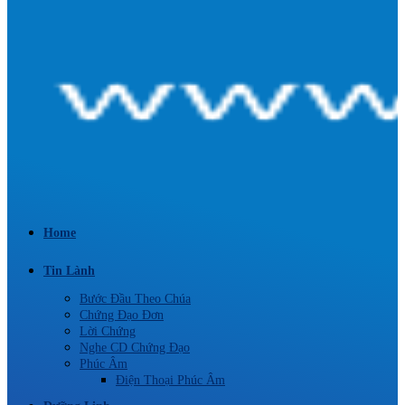
Home
Tin Lành
Bước Đầu Theo Chúa
Chứng Đạo Đơn
Lời Chứng
Nghe CD Chứng Đạo
Phúc Âm
Điện Thoại Phúc Âm