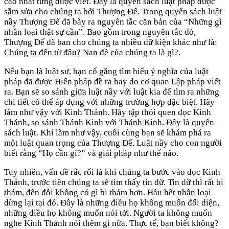
cao nhất từng được viết. Đây là quyển sách luật pháp được
sắm sửa cho chúng ta bởi Thượng Đế. Trong quyển sách luật
nầy Thượng Đế đã bày ra nguyên tắc căn bản của “Những gì
nhân loại thật sự cần”. Bao gồm trong nguyên tắc đó,
Thượng Đế đã ban cho chúng ta nhiều dữ kiện khác như là:
Chúng ta đến từ đâu? Nan đề của chúng ta là gì?.
Nếu bạn là luật sư, bạn cố gắng tìm hiểu ý nghĩa của luật
pháp đã được Hiến pháp đề ra hay do cơ quan Lập pháp viết
ra. Bạn sẽ so sánh giữa luật nầy với luật kia để tìm ra những
chi tiết có thể áp dụng với những trường hợp đặc biệt. Hãy
làm như vậy với Kinh Thánh. Hãy tập thói quen đọc Kinh
Thánh, so sánh Thánh Kinh với Thánh Kinh. Đây là quyển
sách luật. Khi làm như vậy, cuối cùng bạn sẽ khám phá ra
một luật quan trọng của Thượng Đế. Luật nầy cho con người
biết rằng “Họ cần gì?” và giải pháp như thế nào.
Tuy nhiên, vấn đề rắc rối là khi chúng ta bước vào đọc Kinh
Thánh, trước tiên chúng ta sẽ tìm thấy tin dữ. Tin dữ thì rất bi
thảm, đến đỗi không có gì bi thảm hơn. Hầu hết nhân loại
dừng lại tại đó. Đây là những điều họ không muốn đối diện,
những điều họ không muốn nói tới. Người ta không muốn
nghe Kinh Thánh nói thêm gì nữa. Thực tế, bạn biết không?