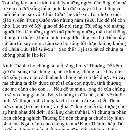
Tôi từng lấy làm lạ khi tôi thấy những người đàn ông, đàn bà,
trẻ em có đời sống hiền lành đạo đức ngay cả họ không có
mối liên hệ nào với Chúa Cứu Thế Giê-xu. Tôi nhớ có một
giáo sĩ đến Trung Quốc vào những năm 1920, lúc đó tôi còn
nhỏ. Lúc trở về Mỹ, giáo sĩ đó nói rằng: Tôi sống với những
người Hoa là những người thờ phượng những thần hư không,
nhưng tôi thấy sự hiền lành trong đời sống của họ. Điều nầy
cứ làm tôi suy nghĩ . Làm sao họ sống tốt được khi họ không
có Chúa Cứu Thế Giê-xu?” Sao thế? Tại sao tất cả chúng ta
không phải là Hít-le?
Kinh Thánh cho chúng ta biết rằng, bởi vì Thượng Đế kềm
giữ đời sống của chúng ta, nếu không, chúng ta sẽ hủy diệt
đời sống nầy một cách nhanh chóng nếu có thể được. Vì vậy
mà chúng ta thấy được sự tử tế của con người, tình thương
của mẹ dành cho con . . . Nếu để tự mình, lòng dạ của chúng
ta sẽ vô cùng gian ác. Bởi vì chúng ta đã chết, chết về thuộc
linh. Về thuộc linh chúng ta chỉ là một cái xác chết. Thêm
nữa, chúng ta chết trong ý nghĩa: “chúng ta là đối tượng cho
sự hình phạt đời đời”, đó là sự chết thứ hai. Vì chúng ta phản
loạn chống nghịch Thượng Đế nên chúng ta chuốc lấy hình
phạt của Ngài dành cho chúng ta như Kinh Thánh chép. Đó
là điều khủng khiếp nhất trong những điều khủng khiếp.