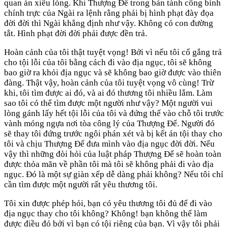
quan án xiêu lòng. Khi Thượng Đế trong bản tánh công bình
chính trực của Ngài ra lệnh rằng phải bị hình phạt đày đọa
đời đời thì Ngài khẳng định như vậy. Không có con đường
tắt. Hình phạt đời đời phải được đền trả.
Hoàn cảnh của tôi thật tuyệt vọng! Bởi vì nếu tôi cố gắng trả
cho tội lỗi của tôi bằng cách đi vào địa ngục, tôi sẽ không
bao giờ ra khỏi địa ngục và sẽ không bao giờ được vào thiên
đàng. Thật vậy, hoàn cảnh của tôi tuyệt vọng vô cùng! Trừ
khi, tôi tìm được ai đó, và ai đó thương tôi nhiều lắm. Làm
sao tôi có thể tìm được một người như vậy? Một người vui
lòng gánh lấy hết tội lỗi của tôi và đứng thế vào chỗ tôi trước
vành móng ngựa nơi tòa công lý của Thượng Đế. Người đó
sẽ thay tôi đứng trước ngôi phán xét và bị kết án tội thay cho
tôi và chịu Thượng Đế đưa mình vào địa ngục đời đời. Nếu
vậy thì những đòi hỏi của luật pháp Thượng Đế sẽ hoàn toàn
được thỏa mãn về phần tôi mà tôi sẽ không phải đi vào địa
ngục. Đó là một sự giàn xếp dễ dàng phải không? Nếu tôi chỉ
cần tìm được một người rất yêu thương tôi.
Tôi xin được phép hỏi, bạn có yêu thương tôi đủ để đi vào
địa ngục thay cho tôi không? Không! bạn không thể làm
được điều đó bởi vì bạn có tội riêng của bạn. Vì vậy tôi phải