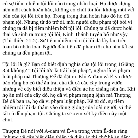
có sự tiêm nhiễm tội lỗi nào trong nhân loại. Họ được dựng
nên một cách hoàn hảo, không có chút tội lỗi, không một vết
bẩn của tội lỗi trên họ. Trong trạng thái hoàn hảo đó họ đã
phạm tội. Nhưng từ đó trở đi, mỗi người đều phạm tội bởi vì
chúng ta đã bị tiêm nhiễm bởi tội lỗi. Chúng ta đã được hoài
thai và sinh ra trong tội lỗi, Kinh Thánh tuyên bố như vậy
(Thi-thiên 51:5). Sự tiêm nhiễm của tội lỗi đã lây lan trên
toàn bộ nhân loại. Người đầu tiên đã phạm tội cho nên tất cả
chúng ta đều phạm tội.
Tội lỗi là gì? Bạn có biết định nghĩa của tội lỗi trong 1Giăng
3:4 không? “Tội lỗi tức là trái luật pháp”, nghĩa là vi phạm
luật pháp mà Thượng Đế đã đặt ra. Khi A-đam và Ê-va được
bảo rằng họ có thể ăn trái của tất cả các cây trong vườn
nhưng về cây biết điều thiện và điều ác họ chẳng nên ăn. Khi
họ ăn trái của cây đó, họ đã vi phạm mạng lệnh mà Thượng
Đế đã ban ra, họ đã vi phạm luật pháp. Kể từ đó, sự tiêm
nhiễm tội lỗi đã thấm vào dòng giống của loài người, vì thế
tất cả đều phạm tội. Chúng ta sẽ xem xét kỹ điều nầy một
chút.
Thượng Đế nói với A-đam và Ê-va trong vườn Ê-đen rằng
“nhưng về cây biết điều thiện và điều ác thì chớ hề ăn đến;