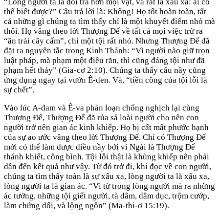
“Lòng người ta là dối trá hơn mọi vật, và rất là xấu xa: ai có
thể biết được?” Câu trả lời là: Không! Họ tốt hoàn toàn, tất
cả những gì chúng ta tìm thấy chỉ là một khuyết điểm nhỏ mà
thôi. Họ vâng theo lời Thượng Đế về tất cả mọi việc trừ ra
“ăn trái cây cấm”, chỉ một tội rất nhỏ. Nhưng Thượng Đế đã
đặt ra nguyên tắc trong Kinh Thánh: “Vì người nào giữ trọn
luật pháp, mà phạm một điều răn, thì cũng đáng tội như đã
phạm hết thảy” (Gia-cơ 2:10). Chúng ta thấy câu nầy cũng
ứng dụng ngay tại vườn Ê-đen. Và, “tiền công của tội lỗi là
sự chết”.
Vào lúc A-đam và Ê-va phản loạn chống nghịch lại cùng
Thượng Đế, Thượng Đế đã rủa sả loài người cho nên con
người trở nên gian ác kinh khiếp. Họ bị cất mất phước hạnh
của sự ao ước vâng theo lời Thượng Đế. Chỉ có Thượng Đế
mới có thể làm được điều nầy bởi vì Ngài là Thượng Đế
thánh khiết, công bình. Tội lỗi thật là khủng khiếp nên phải
dẫn đến kết quả như vậy. Từ đó trở đi, khi đọc về con người,
chúng ta tìm thấy toàn là sự xấu xa, lòng người ta là xấu xa,
lòng người ta là gian ác. “Vì từ trong lòng người mà ra những
ác tưởng, những tội giết người, tà dâm, dâm dục, trộm cướp,
làm chứng dối, và lộng ngôn” (Ma-thi-ơ 15:19).