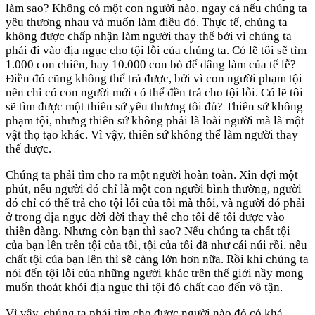
làm sao? Không có một con người nào, ngay cả nếu chúng ta
yêu thương nhau và muốn làm điều đó. Thực tế, chúng ta
không được chấp nhận làm người thay thế bởi vì chúng ta
phải đi vào địa ngục cho tội lỗi của chúng ta. Có lẽ tôi sẽ tìm
1.000 con chiên, hay 10.000 con bò để dâng làm của tế lễ?
Điều đó cũng không thể trả được, bởi vì con người phạm tội
nên chỉ có con người mới có thể đền trả cho tội lỗi. Có lẽ tôi
sẽ tìm được một thiên sứ yêu thương tôi đủ? Thiên sứ không
phạm tội, nhưng thiên sứ không phải là loài người mà là một
vật thọ tạo khác. Vì vậy, thiên sứ không thể làm người thay
thế được.
Chúng ta phải tìm cho ra một người hoàn toàn. Xin đợi một
phút, nếu người đó chỉ là một con người bình thường, người
đó chỉ có thể trả cho tội lỗi của tôi mà thôi, và người đó phải
ở trong địa ngục đời đời thay thế cho tôi để tôi được vào
thiên đàng. Nhưng còn bạn thì sao? Nếu chúng ta chất tội
của bạn lên trên tội của tôi, tội của tôi đã như cái núi rồi, nếu
chất tội của bạn lên thì sẽ càng lớn hơn nữa. Rồi khi chúng ta
nói đến tội lỗi của những người khác trên thế giới nầy mong
muốn thoát khỏi địa ngục thì tội đó chất cao đến vô tận.
Vì vậy, chúng ta phải tìm cho được người nào đó có khả