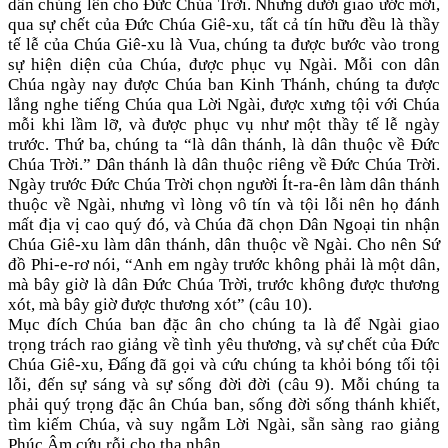
dân chúng lên cho Đức Chúa Trời. Nhưng dưới giao ước mới,
qua sự chết của Đức Chúa Giê-xu, tất cả tín hữu đều là thầy
tế lễ của Chúa Giê-xu là Vua, chúng ta được bước vào trong
sự hiện diện của Chúa, được phục vụ Ngài. Mỗi con dân
Chúa ngày nay được Chúa ban Kinh Thánh, chúng ta được
lắng nghe tiếng Chúa qua Lời Ngài, được xưng tội với Chúa
mỗi khi lầm lỡ, và được phục vụ như một thầy tế lễ ngày
trước. Thứ ba, chúng ta “là dân thánh, là dân thuộc về Đức
Chúa Trời.” Dân thánh là dân thuộc riêng về Đức Chúa Trời.
Ngày trước Đức Chúa Trời chọn người Ít-ra-ên làm dân thánh
thuộc về Ngài, nhưng vì lòng vô tín và tội lỗi nên họ đánh
mất địa vị cao quý đó, và Chúa đã chọn Dân Ngoại tin nhận
Chúa Giê-xu làm dân thánh, dân thuộc về Ngài. Cho nên Sứ
đồ Phi-e-rơ nói, “Anh em ngày trước không phải là một dân,
mà bây giờ là dân Đức Chúa Trời, trước không được thương
xót, mà bây giờ được thương xót” (câu 10).
Mục đích Chúa ban đặc ân cho chúng ta là để Ngài giao
trọng trách rao giảng về tình yêu thương, và sự chết của Đức
Chúa Giê-xu, Đấng đã gọi và cứu chúng ta khỏi bóng tối tội
lỗi, đến sự sáng và sự sống đời đời (câu 9). Mỗi chúng ta
phải quý trọng đặc ân Chúa ban, sống đời sống thánh khiết,
tìm kiếm Chúa, và suy ngẫm Lời Ngài, sẵn sàng rao giảng
Phúc Âm cứu rỗi cho tha nhân.