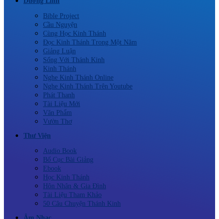
Dưỡng Linh
Bible Project
Cầu Nguyện
Cùng Học Kinh Thánh
Đọc Kinh Thánh Trong Một Năm
Giảng Luận
Sống Với Thánh Kinh
Kinh Thánh
Nghe Kinh Thánh Online
Nghe Kinh Thánh Trên Youtube
Phát Thanh
Tài Liệu Mới
Văn Phẩm
Vườn Thơ
Thư Viện
Audio Book
Bố Cục Bài Giảng
Ebook
Học Kinh Thánh
Hôn Nhân & Gia Đình
Tài Liệu Tham Khảo
50 Câu Chuyện Thánh Kinh
Âm Nhạc