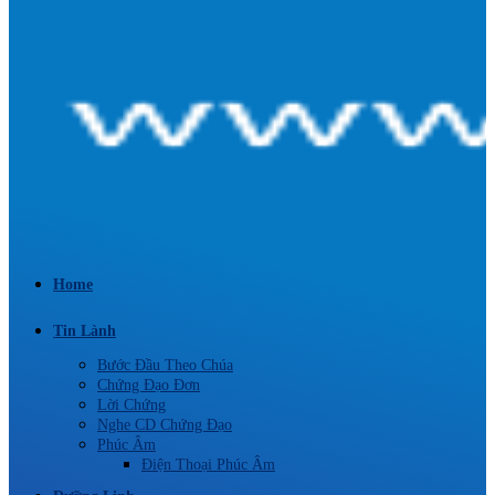
Home
Tin Lành
Bước Đầu Theo Chúa
Chứng Đạo Đơn
Lời Chứng
Nghe CD Chứng Đạo
Phúc Âm
Điện Thoại Phúc Âm