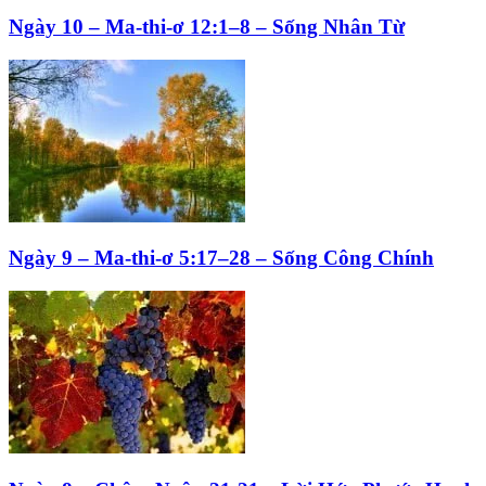
Ngày 10 – Ma-thi-ơ 12:1–8 – Sống Nhân Từ
Ngày 9 – Ma-thi-ơ 5:17–28 – Sống Công Chính