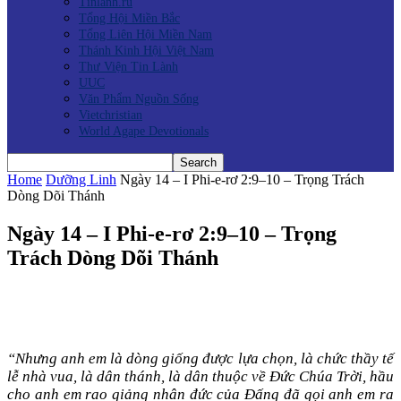
Tinlanh.ru
Tổng Hội Miền Bắc
Tổng Liên Hội Miền Nam
Thánh Kinh Hội Việt Nam
Thư Viện Tin Lành
UUC
Văn Phẩm Nguồn Sống
Vietchristian
World Agape Devotionals
Home
Dưỡng Linh
Ngày 14 – I Phi-e-rơ 2:9–10 – Trọng Trách
Dòng Dõi Thánh
Ngày 14 – I Phi-e-rơ 2:9–10 – Trọng
Trách Dòng Dõi Thánh
“Nhưng anh em là dòng giống được lựa chọn, là chức thầy tế
lễ nhà vua, là dân thánh, là dân thuộc về Đức Chúa Trời, hầu
cho anh em rao giảng nhân đức của Đấng đã gọi anh em ra