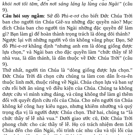
khỏi nơi tối tăm, đến nơi sáng láng lạ lùng của Ngài”
(câu
9).
Câu hỏi suy ngẫm
: Sứ đồ Phi-e-rơ cho biết Đức Chúa Trời
ban cho người tin Chúa Giê-xu những đặc quyền nào? Mục
đích Chúa ban cho người tin Ngài những đặc quyền để làm
gì? Bạn làm gì để hoàn thành trọng trách là dòng dõi thánh?
Ngược lại với những người vô tín không vâng phục Đạo, Sứ
đồ Phi-e-rơ khẳng định “nhưng anh em là dòng giống được
lựa chọn,” và Ngài ban cho đặc quyền làm “chức thầy tế lễ
nhà vua, là dân thánh, là dân thuộc về Đức Chúa Trời” (câu
9).
Thứ nhất, người tin Chúa là “dòng giống được lựa chọn.”
Đức Chúa Trời đã chọn cứu chúng ta làm con dân Ít-ra-ên
thuộc linh mới, thuộc riêng về Ngài. Chúa chọn lựa và ban sự
cứu rỗi bởi ân sủng vô điều kiện của Chúa. Chúng ta không
được cứu vì mình xứng đáng, và cũng không thể làm gì thêm
đối với quyết định cứu rỗi của Chúa. Cho nên người tin Chúa
không kể công hay kiêu ngạo, nhưng khiêm nhường và quý
trọng địa vị là người được Chúa chọn. Thứ hai, chúng ta “là
chức thầy tế lễ nhà vua.” Dưới giao ước cũ, Đức Chúa Trời
phong chức cho các thầy tế lễ. Họ có trách nhiệm đem Lời
Chúa đến cho dân Ngài, rồi trình các nhu cầu và tội lỗi của