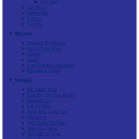
Hope Way
Giới Thiệu
Hướng Dẫn
Liên Lạc
Tin Tức
Bilingual
Bilingual Devotionals
Daily Living Word
Gospel
Health
Learn English Vietnamese
Marriage & Family
Weblinks
Đài Nguồn Sống
Giáo Hạt Việt Nam Hoa Kỳ
Hoithanh.com
Lời Sự Sống
Nghe Kinh Thánh Việt
Oneway.vn
Phát Thanh Tin Lành
Sống Đạo Online
Tin Lành Hy Vọng