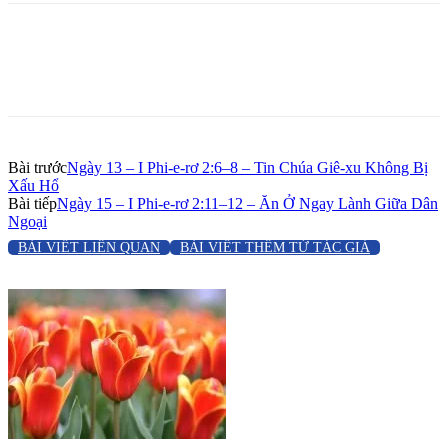
Bài trước
Ngày 13 – I Phi-e-rơ 2:6–8 – Tin Chúa Giê-xu Không Bị
Xấu Hổ
Bài tiếp
Ngày 15 – I Phi-e-rơ 2:11–12 – Ăn Ở Ngay Lành Giữa Dân
Ngoại
BÀI VIẾT LIÊN QUAN
BÀI VIẾT THÊM TỪ TÁC GIẢ