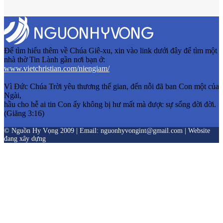
Để tìm hiểu thêm về Chúa Giê-xu, xin vào link dưới đây để tìm một
nhà thờ Tin Lành gần nơi bạn ở:
www.vietchristian.com/niengiam/
Vì Đức Chúa Trời yêu thương thế gian, đến nỗi đã ban Con một của
Ngài,
hầu cho hễ ai tin Con ấy không bị hư mất mà được sự sống đời đời.
(Giăng 3:16)
© Nguồn Hy Vọng 2009 | Email: nguonhyvongint@gmail.com | Website
đang xây dựng