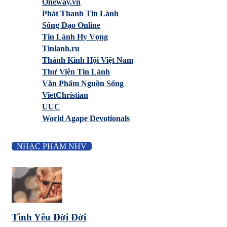
Oneway.vn
Phát Thanh Tin Lành
Sống Đạo Online
Tin Lành Hy Vọng
Tinlanh.ru
Thánh Kinh Hội Việt Nam
Thư Viện Tin Lành
Văn Phẩm Nguồn Sống
VietChristian
UUC
World Agape Devotionals
NHẠC PHẨM NHV
Tình Yêu Đời Đời