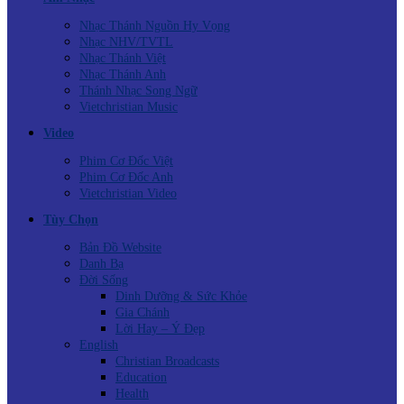
Nhạc Thánh Nguồn Hy Vọng
Nhạc NHV/TVTL
Nhạc Thánh Việt
Nhạc Thánh Anh
Thánh Nhạc Song Ngữ
Vietchristian Music
Video
Phim Cơ Đốc Việt
Phim Cơ Đốc Anh
Vietchristian Video
Tùy Chọn
Bản Đồ Website
Danh Bạ
Đời Sống
Dinh Dưỡng & Sức Khỏe
Gia Chánh
Lời Hay – Ý Đẹp
English
Christian Broadcasts
Education
Health