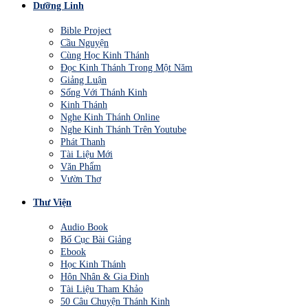
Dưỡng Linh
Bible Project
Cầu Nguyện
Cùng Học Kinh Thánh
Đọc Kinh Thánh Trong Một Năm
Giảng Luận
Sống Với Thánh Kinh
Kinh Thánh
Nghe Kinh Thánh Online
Nghe Kinh Thánh Trên Youtube
Phát Thanh
Tài Liệu Mới
Văn Phẩm
Vườn Thơ
Thư Viện
Audio Book
Bố Cục Bài Giảng
Ebook
Học Kinh Thánh
Hôn Nhân & Gia Đình
Tài Liệu Tham Khảo
50 Câu Chuyện Thánh Kinh